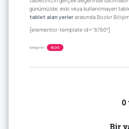
tabletinizin gerçek değerinde satılmasını
günümüzde, eski veya kullanılmayan tabl
tablet alan yerler
arasında Bozkır Bilişim’
[elementor-template id=”6760″]
Kategoriler:
BLOG
0
Bir y