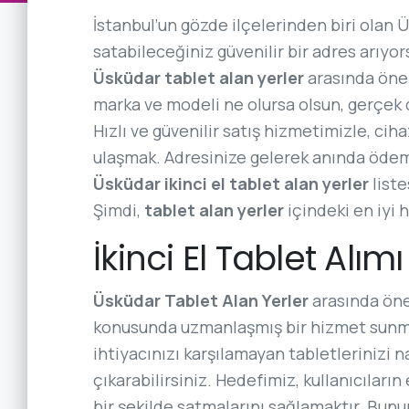
İstanbul’un gözde ilçelerinden biri olan Ü
satabileceğiniz güvenilir bir adres arıyor
Üsküdar tablet alan yerler
arasında öne ç
marka ve modeli ne olursa olsun, gerçek d
Hızlı ve güvenilir satış hizmetimizle, ci
ulaşmak. Adresinize gelerek anında ödeme 
Üsküdar ikinci el tablet alan yerler
liste
Şimdi,
tablet alan yerler
içindeki en iyi
İkinci El Tablet Alımı
Üsküdar Tablet Alan Yerler
arasında öne 
konusunda uzmanlaşmış bir hizmet sunma
ihtiyacınızı karşılamayan tabletlerinizi n
çıkarabilirsiniz. Hedefimiz, kullanıcıların
bir şekilde satmalarını sağlamaktır. Bun