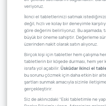
veriyoruz.
İkinci el tabletlerinizi satmak istediğinizd
değil, hızlı ve kolay bir deneyimle karşılı
göre değerini belirliyoruz. Bu aşamada, t
büyük bir öneme sahiptir. Değerleme süre
üzerinden nakit olarak satın alıyoruz.
Birçok kişi için tabletler hem çalışma he
tabletlerin bir köşede durması, hem yer
israfa yol açabilir.
Üsküdar ikinci el tabl
bu sorunu çözmek için daha etkin bir alt
şartları sunmak amacıyla sizinle iletişim
gerçekleştirir.
Siz de aklınızdaki “Eski tabletimle ne ya
Bozkır Bilişim’e ulaşın. Adresinize gelere