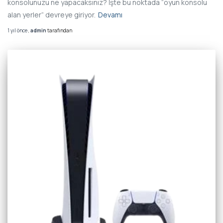
konsolunuzu ne yapacaksınız? İşte bu noktada “oyun konsolu
alan yerler” devreye giriyor.
Devamı
1 yıl
önce
,
admin
tarafından