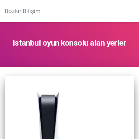
Bozkır Bilişim
istanbul oyun konsolu alan yerler