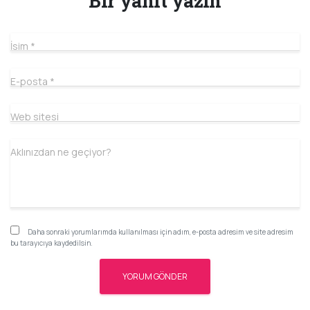
Bir yanıt yazın
İsim
*
E-posta
*
Web sitesi
Aklınızdan ne geçiyor?
Daha sonraki yorumlarımda kullanılması için adım, e-posta adresim ve site adresim
bu tarayıcıya kaydedilsin.