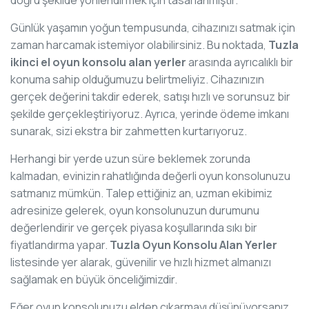
Günlük yaşamın yoğun tempusunda, cihazınızı satmak için
zaman harcamak istemiyor olabilirsiniz. Bu noktada,
Tuzla
ikinci el oyun konsolu alan yerler
arasında ayrıcalıklı bir
konuma sahip olduğumuzu belirtmeliyiz. Cihazınızın
gerçek değerini takdir ederek, satışı hızlı ve sorunsuz bir
şekilde gerçekleştiriyoruz. Ayrıca, yerinde ödeme imkanı
sunarak, sizi ekstra bir zahmetten kurtarıyoruz.
Herhangi bir yerde uzun süre beklemek zorunda
kalmadan, evinizin rahatlığında değerli oyun konsolunuzu
satmanız mümkün. Talep ettiğiniz an, uzman ekibimiz
adresinize gelerek, oyun konsolunuzun durumunu
değerlendirir ve gerçek piyasa koşullarında sıkı bir
fiyatlandırma yapar.
Tuzla Oyun Konsolu Alan Yerler
listesinde yer alarak, güvenilir ve hızlı hizmet almanızı
sağlamak en büyük önceliğimizdir.
Eğer oyun konsolunuzu elden çıkarmayı düşünüyorsanız,