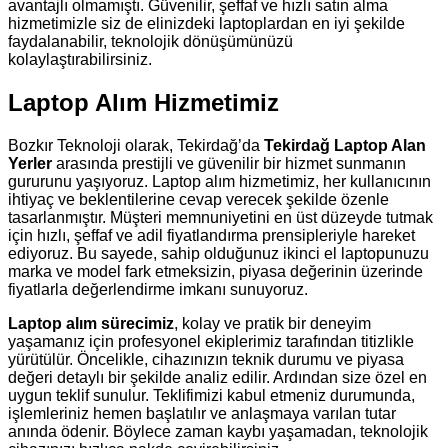
avantajlı olmamıştı. Güvenilir, şeffaf ve hızlı satın alma
hizmetimizle siz de elinizdeki laptoplardan en iyi şekilde
faydalanabilir, teknolojik dönüşümünüzü
kolaylaştırabilirsiniz.
Laptop Alım Hizmetimiz
Bozkır Teknoloji olarak, Tekirdağ’da
Tekirdağ Laptop Alan
Yerler
arasında prestijli ve güvenilir bir hizmet sunmanın
gururunu yaşıyoruz. Laptop alım hizmetimiz, her kullanıcının
ihtiyaç ve beklentilerine cevap verecek şekilde özenle
tasarlanmıştır. Müşteri memnuniyetini en üst düzeyde tutmak
için hızlı, şeffaf ve adil fiyatlandırma prensipleriyle hareket
ediyoruz. Bu sayede, sahip olduğunuz ikinci el laptopunuzu
marka ve model fark etmeksizin, piyasa değerinin üzerinde
fiyatlarla değerlendirme imkanı sunuyoruz.
Laptop alım sürecimiz
, kolay ve pratik bir deneyim
yaşamanız için profesyonel ekiplerimiz tarafından titizlikle
yürütülür. Öncelikle, cihazınızın teknik durumu ve piyasa
değeri detaylı bir şekilde analiz edilir. Ardından size özel en
uygun teklif sunulur. Teklifimizi kabul etmeniz durumunda,
işlemleriniz hemen başlatılır ve anlaşmaya varılan tutar
anında ödenir. Böylece zaman kaybı yaşamadan, teknolojik