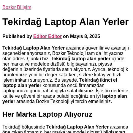
Bozkır Bilişim
Tekirdağ Laptop Alan Yerler
Published by
Editor Editor
on
Mayıs 8, 2025
Tekirdağ Laptop Alan Yerler
arasında güvenilir ve avantajlı
seçenekler arıyorsanız, Bozkır Teknoloji tam da ihtiyacınız
olan adres. Çünkü biz,
Tekirdağ laptop alan yerler
içinde
her marka ve modelde dizüstü bilgisayarınızı, piyasa
değerinin üzerinde fiyatlarla satın alıyoruz. Ayrıca, teknolojik
ürünlerinize yeni bir değer katarken, sizlere kolay ve hızlı
işlem imkanı sunuyoruz. Bu sayede,
Tekirdağ ikinci el
laptop alan yerler
konusunda öncü firmamızdan
laptopunuzu gönül rahatlığıyla satabilirsiniz. İşte bu nedenle,
kalite ve güveni bir arada bulabileceğiniz en iyi
laptop alan
yerler
arasında Bozkır Teknoloji’yi tercih etmelisiniz.
Her Marka Laptop Alıyoruz
Tekirdağ bölgesinde
Tekirdağ Laptop Alan Yerler
arasında
öne çıkan firmamız, her marka ve model dizüstü bilgisayarı