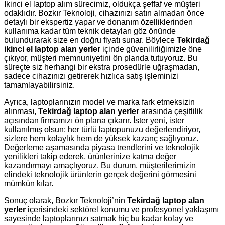
İkinci el laptop alım sürecimiz, oldukça şeffaf ve müşteri
odaklıdır. Bozkır Teknoloji, cihazınızı satın almadan önce
detaylı bir ekspertiz yapar ve donanım özelliklerinden
kullanıma kadar tüm teknik detayları göz önünde
bulundurarak size en doğru fiyatı sunar. Böylece
Tekirdağ
ikinci el laptop alan yerler
içinde güvenilirliğimizle öne
çıkıyor, müşteri memnuniyetini ön planda tutuyoruz. Bu
süreçte siz herhangi bir ekstra prosedürle uğraşmadan,
sadece cihazınızı getirerek hızlıca satış işleminizi
tamamlayabilirsiniz.
Ayrıca, laptoplarınızın model ve marka fark etmeksizin
alınması,
Tekirdağ laptop alan yerler
arasında çeşitlilik
açısından firmamızı ön plana çıkarır. İster yeni, ister
kullanılmış olsun; her türlü laptopunuzu değerlendiriyor,
sizlere hem kolaylık hem de yüksek kazanç sağlıyoruz.
Değerleme aşamasında piyasa trendlerini ve teknolojik
yenilikleri takip ederek, ürünlerinize katma değer
kazandırmayı amaçlıyoruz. Bu durum, müşterilerimizin
elindeki teknolojik ürünlerin gerçek değerini görmesini
mümkün kılar.
Sonuç olarak, Bozkır Teknoloji’nin
Tekirdağ laptop alan
yerler
içerisindeki sektörel konumu ve profesyonel yaklaşımı
sayesinde laptoplarınızı satmak hiç bu kadar kolay ve