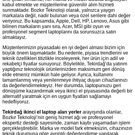
kabul etmekte ve müşterilerine güvenilir alım hizmeti
sunmaktadır. Bozkır Teknoloji olarak, yalnızca yaygın
markalara değil, nadir bulunan veya özel serilere dahi değer
veriyoruz. Bu kapsamda, Apple, Dell, HP, Lenovo, Asus gibi
bilinen markaların yanı sıra, Acer, MSI gibi oyun ve
profesyonel segment laptoplarını da sorunsuzca satın
almaktayız.
Müşterilerimizin piyasadaki en iyi değeri alması bizim için
büyük önem taşımaktadır. Bu nedenle, piyasa trendlerini ve
teknik özellikleri titizlikle inceleyerek, her ürün için adil ve
rekabetçi fiyatlar sunuyoruz. Böylelikle, Tekirdağ’da yatırım
yaptığınız teknolojik ürünlerinizden maksimum geri dönüş
elde etmeniz mümkün hale geliyor. Ayrıca, kullanımı
tamamlanmış veya yenilenmeye ihtiyaç duyan cihazlarınızı
da değerlendirmekteyiz. Her durumda, laptopunuzu geri
dönüşüme kazandırmak veya ikinci el piyasasında değerli bir
alternatif yaratmak için en uygun fiyatları sağlamayı
hedefliyoruz.
Tekirdağ ikinci el laptop alan yerler
arayışında olanlar,
Bozkır Teknoloji’nin geniş hizmet ağı ve profesyonel
ekspertiz desteği sayesinde, zaman kaybı yaşamadan işlem
gerçekleştirebilir. Marka ve model fark etmeksizin, cihazınızın
teknik durumuna göre ayrıntılı değerlendirme yapılarak