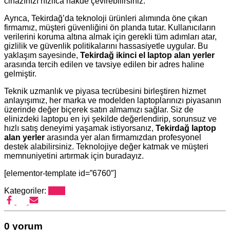
cihazınızı hızlıca nakde çevirebilirsiniz.
Ayrıca, Tekirdağ’da teknoloji ürünleri alımında öne çıkan
firmamız, müşteri güvenliğini ön planda tutar. Kullanıcıların
verilerini koruma altına almak için gerekli tüm adımları atar,
gizlilik ve güvenlik politikalarını hassasiyetle uygular. Bu
yaklaşım sayesinde,
Tekirdağ ikinci el laptop alan yerler
arasında tercih edilen ve tavsiye edilen bir adres haline
gelmiştir.
Teknik uzmanlık ve piyasa tecrübesini birleştiren hizmet
anlayışımız, her marka ve modelden laptoplarınızı piyasanın
üzerinde değer biçerek satın almamızı sağlar. Siz de
elinizdeki laptopu en iyi şekilde değerlendirip, sorunsuz ve
hızlı satış deneyimi yaşamak istiyorsanız,
Tekirdağ laptop
alan yerler
arasında yer alan firmamızdan profesyonel
destek alabilirsiniz. Teknolojiye değer katmak ve müşteri
memnuniyetini artırmak için buradayız.
[elementor-template id=”6760″]
Kategoriler:
Blog
0 yorum