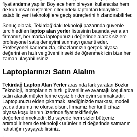
fiyatlandırma yapılır. Böylece hem bireysel kullanıcılar hem
de kurumsal müşteriler, ellerindeki laptopları kolaylıkla
satabilir, yeni teknolojilere geçiş süreçlerini hızlandırabilirler.
Sonuç olarak, Tekirdağ’daki teknoloji pazarında güvenle
tercih edilen
laptop alan yerler
listesinin başında yer alan
firmamız, her marka laptopunuzu değerinde alarak sizlere
profesyonel satış deneyimi sunmayı garanti eder.
Profesyonel kadromuzla, cihazlarınızın gerçek piyasa
değerini en hızlı ve güvenilir şekilde öğrenmek için bize her
zaman ulaşabilirsiniz.
Laptoplarınızı Satın Alalım
Tekirdağ Laptop Alan Yerler
arasında fark yaratan Bozkır
Teknoloji, laptoplarınızı hızlı, güvenilir ve avantajlı koşullarda
satın alarak müşterilerine eşsiz bir deneyim sunmaktadır.
Laptopunuzu elden çıkarmak istediğinizde markası, modeli
ya da durumu ne olursa olsun, firmamız her türlü cihazı
piyasa koşullarının üzerinde fiyat teklifleriyle
değerlendirmektedir. Bu sayede hem sizler bütçenizi
artırabilir hem de teknolojik ürünlerinizi değerinde satmanın
rahatlığını yaşayabilirsiniz.