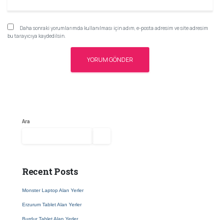
Daha sonraki yorumlarımda kullanılması için adım, e-posta adresim ve site adresim
bu tarayıcıya kaydedilsin.
Ara
Ara
Recent Posts
Monster Laptop Alan Yerler
Erzurum Tablet Alan Yerler
Burdur Tablet Alan Yerler