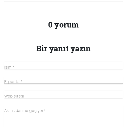
0 yorum
Bir yanıt yazın
İsim
*
E-posta
*
Web sitesi
Aklınızdan ne geçiyor?