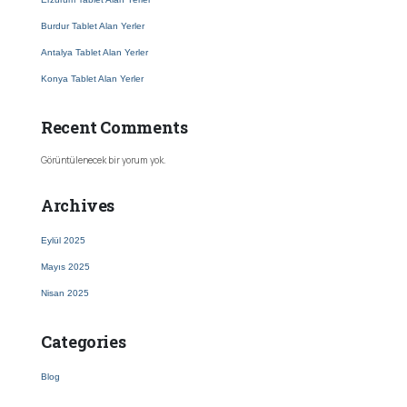
Burdur Tablet Alan Yerler
Antalya Tablet Alan Yerler
Konya Tablet Alan Yerler
Recent Comments
Görüntülenecek bir yorum yok.
Archives
Eylül 2025
Mayıs 2025
Nisan 2025
Categories
Blog