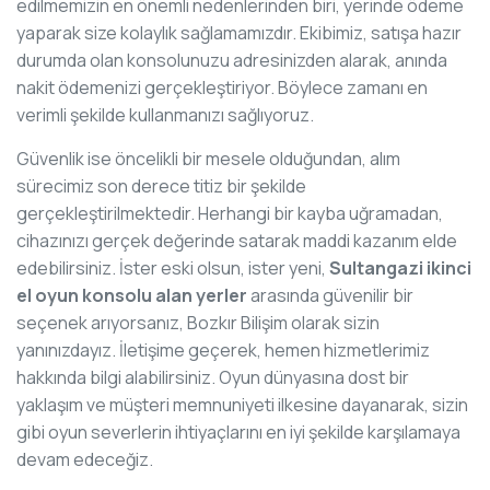
edilmemizin en önemli nedenlerinden biri, yerinde ödeme
yaparak size kolaylık sağlamamızdır. Ekibimiz, satışa hazır
durumda olan konsolunuzu adresinizden alarak, anında
nakit ödemenizi gerçekleştiriyor. Böylece zamanı en
verimli şekilde kullanmanızı sağlıyoruz.
Güvenlik ise öncelikli bir mesele olduğundan, alım
sürecimiz son derece titiz bir şekilde
gerçekleştirilmektedir. Herhangi bir kayba uğramadan,
cihazınızı gerçek değerinde satarak maddi kazanım elde
edebilirsiniz. İster eski olsun, ister yeni,
Sultangazi ikinci
el oyun konsolu alan yerler
arasında güvenilir bir
seçenek arıyorsanız, Bozkır Bilişim olarak sizin
yanınızdayız. İletişime geçerek, hemen hizmetlerimiz
hakkında bilgi alabilirsiniz. Oyun dünyasına dost bir
yaklaşım ve müşteri memnuniyeti ilkesine dayanarak, sizin
gibi oyun severlerin ihtiyaçlarını en iyi şekilde karşılamaya
devam edeceğiz.