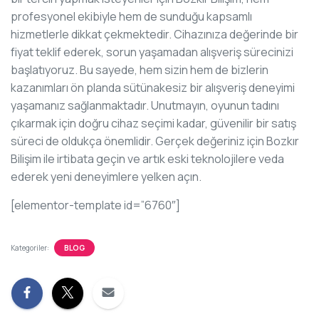
profesyonel ekibiyle hem de sunduğu kapsamlı
hizmetlerle dikkat çekmektedir. Cihazınıza değerinde bir
fiyat teklif ederek, sorun yaşamadan alışveriş sürecinizi
başlatıyoruz. Bu sayede, hem sizin hem de bizlerin
kazanımları ön planda sütünakesiz bir alışveriş deneyimi
yaşamanız sağlanmaktadır. Unutmayın, oyunun tadını
çıkarmak için doğru cihaz seçimi kadar, güvenilir bir satış
süreci de oldukça önemlidir. Gerçek değeriniz için Bozkır
Bilişim ile irtibata geçin ve artık eski teknolojilere veda
ederek yeni deneyimlere yelken açın.
[elementor-template id=”6760″]
Kategoriler:
BLOG