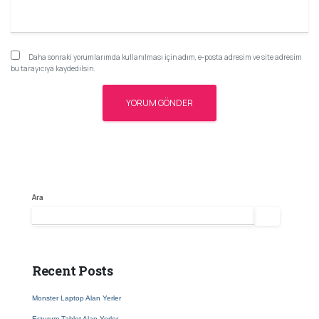
Daha sonraki yorumlarımda kullanılması için adım, e-posta adresim ve site adresim
bu tarayıcıya kaydedilsin.
Ara
Ara
Recent Posts
Monster Laptop Alan Yerler
Erzurum Tablet Alan Yerler