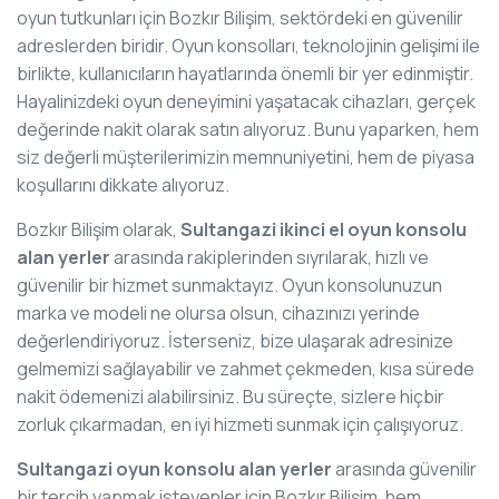
oyun tutkunları için Bozkır Bilişim, sektördeki en güvenilir
adreslerden biridir. Oyun konsolları, teknolojinin gelişimi ile
birlikte, kullanıcıların hayatlarında önemli bir yer edinmiştir.
Hayalinizdeki oyun deneyimini yaşatacak cihazları, gerçek
değerinde nakit olarak satın alıyoruz. Bunu yaparken, hem
siz değerli müşterilerimizin memnuniyetini, hem de piyasa
koşullarını dikkate alıyoruz.
Bozkır Bilişim olarak,
Sultangazi ikinci el oyun konsolu
alan yerler
arasında rakiplerinden sıyrılarak, hızlı ve
güvenilir bir hizmet sunmaktayız. Oyun konsolunuzun
marka ve modeli ne olursa olsun, cihazınızı yerinde
değerlendiriyoruz. İsterseniz, bize ulaşarak adresinize
gelmemizi sağlayabilir ve zahmet çekmeden, kısa sürede
nakit ödemenizi alabilirsiniz. Bu süreçte, sizlere hiçbir
zorluk çıkarmadan, en iyi hizmeti sunmak için çalışıyoruz.
Sultangazi oyun konsolu alan yerler
arasında güvenilir
bir tercih yapmak isteyenler için Bozkır Bilişim, hem