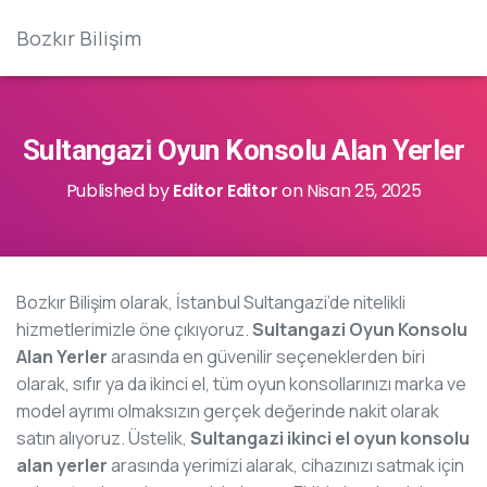
Bozkır Bilişim
Sultangazi Oyun Konsolu Alan Yerler
Published by
Editor Editor
on
Nisan 25, 2025
Bozkır Bilişim olarak, İstanbul Sultangazi’de nitelikli
hizmetlerimizle öne çıkıyoruz.
Sultangazi Oyun Konsolu
Alan Yerler
arasında en güvenilir seçeneklerden biri
olarak, sıfır ya da ikinci el, tüm oyun konsollarınızı marka ve
model ayrımı olmaksızın gerçek değerinde nakit olarak
satın alıyoruz. Üstelik,
Sultangazi ikinci el oyun konsolu
alan yerler
arasında yerimizi alarak, cihazınızı satmak için