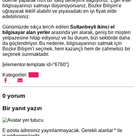
ödeme yaparak hızlı bir satış deneyimi sağlıyoruz. Eğer eski
bilgisayarınızı satmayı düşünüyorsanız, Bozkır Bilişim’e
uğrayarak teklif alabilir ve piyasadaki en iyi fiyatı elde
edebilirsiniz.
Günümüzde sıkça tercih edilen
Sultanbeyli ikinci el
bilgisayar alan yerler
arasında yer alarak, geniş bir müşteri
yelpazesine hitap ediyoruz ve bu durum, bizi sektörde daha
da güçlendiriyor. Bu nedenle, bilgisayarınızı satmak için
Bozkır Bilişim’i seçmek, hem kazançlı hem de zahmetsiz bir
seçenek sunmaktadır.
[elementor-template id=”6760″]
Kategoriler:
Blog
0 yorum
Bir yanıt yazın
E-posta adresiniz yayınlanmayacak.
Gerekli alanlar
*
ile
işaretlenmişlerdir