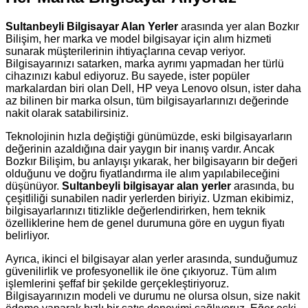
Sultanbeyli Bilgisayar Alan Yerler
arasında yer alan Bozkır
Bilişim, her marka ve model bilgisayar için alım hizmeti
sunarak müşterilerinin ihtiyaçlarına cevap veriyor.
Bilgisayarınızı satarken, marka ayrımı yapmadan her türlü
cihazınızı kabul ediyoruz. Bu sayede, ister popüler
markalardan biri olan Dell, HP veya Lenovo olsun, ister daha
az bilinen bir marka olsun, tüm bilgisayarlarınızı değerinde
nakit olarak satabilirsiniz.
Teknolojinin hızla değiştiği günümüzde, eski bilgisayarların
değerinin azaldığına dair yaygın bir inanış vardır. Ancak
Bozkır Bilişim, bu anlayışı yıkarak, her bilgisayarın bir değeri
olduğunu ve doğru fiyatlandırma ile alım yapılabileceğini
düşünüyor.
Sultanbeyli bilgisayar alan yerler
arasında, bu
çeşitliliği sunabilen nadir yerlerden biriyiz. Uzman ekibimiz,
bilgisayarlarınızı titizlikle değerlendirirken, hem teknik
özelliklerine hem de genel durumuna göre en uygun fiyatı
belirliyor.
Ayrıca, ikinci el bilgisayar alan yerler arasında, sunduğumuz
güvenilirlik ve profesyonellik ile öne çıkıyoruz. Tüm alım
işlemlerini şeffaf bir şekilde gerçekleştiriyoruz.
Bilgisayarınızın modeli ve durumu ne olursa olsun, size nakit