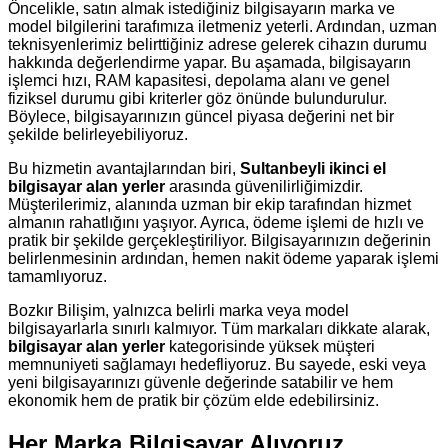
Öncelikle, satın almak istediğiniz bilgisayarın marka ve
model bilgilerini tarafımıza iletmeniz yeterli. Ardından, uzman
teknisyenlerimiz belirttiğiniz adrese gelerek cihazın durumu
hakkında değerlendirme yapar. Bu aşamada, bilgisayarın
işlemci hızı, RAM kapasitesi, depolama alanı ve genel
fiziksel durumu gibi kriterler göz önünde bulundurulur.
Böylece, bilgisayarınızın güncel piyasa değerini net bir
şekilde belirleyebiliyoruz.
Bu hizmetin avantajlarından biri,
Sultanbeyli ikinci el
bilgisayar alan yerler
arasında güvenilirliğimizdir.
Müşterilerimiz, alanında uzman bir ekip tarafından hizmet
almanın rahatlığını yaşıyor. Ayrıca, ödeme işlemi de hızlı ve
pratik bir şekilde gerçekleştiriliyor. Bilgisayarınızın değerinin
belirlenmesinin ardından, hemen nakit ödeme yaparak işlemi
tamamlıyoruz.
Bozkır Bilişim, yalnızca belirli marka veya model
bilgisayarlarla sınırlı kalmıyor. Tüm markaları dikkate alarak,
bilgisayar alan yerler
kategorisinde yüksek müşteri
memnuniyeti sağlamayı hedefliyoruz. Bu sayede, eski veya
yeni bilgisayarınızı güvenle değerinde satabilir ve hem
ekonomik hem de pratik bir çözüm elde edebilirsiniz.
Her Marka Bilgisayar Alıyoruz