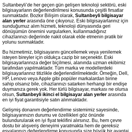
Sultanbeyli’de her geçen gün gelişen teknoloji sektörü, eski
bilgisayarların değerlendirilmesi konusunda çeşitli fırsatlar
sunmaktadır. Bozkır Bilişim olarak,
Sultanbeyli bilgisayar
alan yerler
arasında öne çıkıyoruz. Eski bilgisayarlarınız için
sunduğumuz alım hizmeti, teknoloji dünyasında geri
dönüşümün önemini vurgularken, kullanmadığınız
cihazlarınızı değerinde nakit olarak elde etmenin pratik bir
yolunu sunmaktadır.
Bu hizmetimiz, bilgisayarını güncellemek veya yenilemek
isteyen bireyler için oldukça cazip bir seçenektir. Eski
bilgisayarlarınıza değer biçilmesi, alanında uzman ekibimiz
tarafından yapılmaktadır. Tüm marka ve modellerdeki
bilgisayarlarınız titizlikle değerlendirilmektedir. Örneğin, Dell,
HP, Lenovo veya Apple gibi popüler markalardan birine
sahip olsanız bile, cihazlarınızı satarken herhangi bir endişe
duymanıza gerek yok. Her türlü bilgisayar, markası ne olursa
olsun,
Sultanbeyli ikinci el bilgisayar alan yerler
arasında
en iyi fiyat garantisiyle satın alınmaktadır.
Gelişmiş donanım değerlendirme sistemimiz sayesinde,
bilgisayarınızın durumu ve özellikleri göz önünde
bulundurularak en iyi fiyat teklifini alırsınız. Bu, hem çevre
dostu bir alışveriş deneyimi yaratmakta hem de gereksiz
eşyalarınızı değerlendirme konusunda size büyük bir avantaj