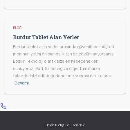
BLOG
Burdur Tablet Alan Yerler
Burdur tablet alan yerler arasında güvenilir ve müşteri
memnuniyetini ön planda tutan bir çözüm arıyorsanız,
Bozkır Teknoloji olarak size en iyi seçenekleri
sunuyoruz. iPad, Samsung ve diğer tüm marka
tabletlerinizi adil değerlendirme sonrası nakit olarak
Devamı
Hestia | Geliştirici:
ThemeIsle