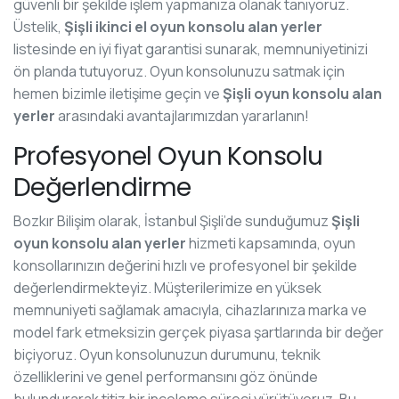
güvenli bir şekilde işlem yapmanıza olanak tanıyoruz.
Üstelik,
Şişli ikinci el oyun konsolu alan yerler
listesinde en iyi fiyat garantisi sunarak, memnuniyetinizi
ön planda tutuyoruz. Oyun konsolunuzu satmak için
hemen bizimle iletişime geçin ve
Şişli oyun konsolu alan
yerler
arasındaki avantajlarımızdan yararlanın!
Profesyonel Oyun Konsolu
Değerlendirme
Bozkır Bilişim olarak, İstanbul Şişli’de sunduğumuz
Şişli
oyun konsolu alan yerler
hizmeti kapsamında, oyun
konsollarınızın değerini hızlı ve profesyonel bir şekilde
değerlendirmekteyiz. Müşterilerimize en yüksek
memnuniyeti sağlamak amacıyla, cihazlarınıza marka ve
model fark etmeksizin gerçek piyasa şartlarında bir değer
biçiyoruz. Oyun konsolunuzun durumunu, teknik
özelliklerini ve genel performansını göz önünde
bulundurarak titiz bir inceleme süreci yürütüyoruz. Bu