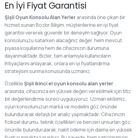
En İyi Fiyat Garantisi
Şişli Oyun Konsolu Alan Yerler
arasında öne çıkan bir
hizmet sunan Bozkır Bilişim, müşterilerine en iyi fiyat
garantisi vererek güvenilir bir deneyim sağlıyor. Oyun
konsolunuzu satarken alacağınız değer, hem mevcut
piyasa koşullarına hem de cihazınızın durumuna
dayanmaktadır. Bizler, tam anlamıyla kullanıcıların
ihtiyaçlarını anlayarak, onlara en iyi fiyatlandırma
stratejisini sunma konusunda uzmanız.
Özellikle
Şişli ikinci el oyun konsolu alan yerler
arasında, cihazınıza en yüksek değeri verebilmek için titiz
bir değerlendirme süreci uyguluyoruz. Uzman ekibimiz,
oyun konsolunuzun marka ve modelini göz önünde
bulundurarak detaylı bir analiz yapmaktadır. Cihazınızın
fiziksel durumu, teknik özellikleri ve benzeri unsurları göz
önünde bulundurularak, nakit ödeme için daima en yüksek
fiyatı sunmakta kararlıyız. Bu sayede, hem satıcılarımızın