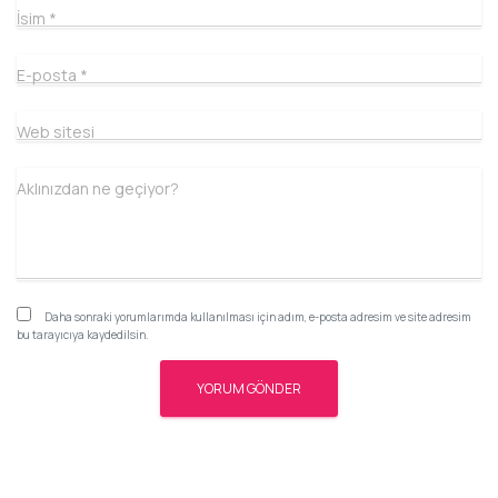
İsim
*
E-posta
*
Web sitesi
Aklınızdan ne geçiyor?
Daha sonraki yorumlarımda kullanılması için adım, e-posta adresim ve site adresim
bu tarayıcıya kaydedilsin.