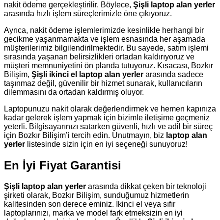
nakit ödeme gerçekleştirilir. Böylece,
Şişli laptop alan yerler
arasında hızlı işlem süreçlerimizle öne çıkıyoruz.
Ayrıca, nakit ödeme işlemlerimizde kesinlikle herhangi bir
gecikme yaşanmamakta ve işlem esnasında her aşamada
müşterilerimiz bilgilendirilmektedir. Bu sayede, satım işlemi
sırasında yaşanan belirsizlikleri ortadan kaldırıyoruz ve
müşteri memnuniyetini ön planda tutuyoruz. Kısacası, Bozkır
Bilişim,
Şişli ikinci el laptop alan yerler
arasında sadece
taşınmaz değil, güvenilir bir hizmet sunarak, kullanıcıların
dilemmasını da ortadan kaldırmış oluyor.
Laptopunuzu nakit olarak değerlendirmek ve hemen kapınıza
kadar gelerek işlem yapmak için bizimle iletişime geçmeniz
yeterli. Bilgisayarınızı satarken güvenli, hızlı ve adil bir süreç
için Bozkır Bilişim’i tercih edin. Unutmayın, biz
laptop alan
yerler
listesinde sizin için en iyi seçeneği sunuyoruz!
En İyi Fiyat Garantisi
Şişli laptop alan yerler
arasında dikkat çeken bir teknoloji
şirketi olarak, Bozkır Bilişim, sunduğumuz hizmetlerin
kalitesinden son derece eminiz. İkinci el veya sıfır
laptoplarınızı, marka ve model fark etmeksizin en iyi