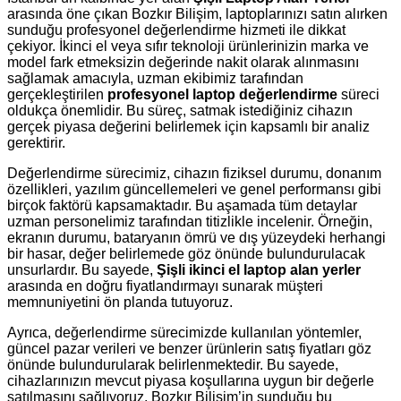
arasında öne çıkan Bozkır Bilişim, laptoplarınızı satın alırken
sunduğu profesyonel değerlendirme hizmeti ile dikkat
çekiyor. İkinci el veya sıfır teknoloji ürünlerinizin marka ve
model fark etmeksizin değerinde nakit olarak alınmasını
sağlamak amacıyla, uzman ekibimiz tarafından
gerçekleştirilen
profesyonel laptop değerlendirme
süreci
oldukça önemlidir. Bu süreç, satmak istediğiniz cihazın
gerçek piyasa değerini belirlemek için kapsamlı bir analiz
gerektirir.
Değerlendirme sürecimiz, cihazın fiziksel durumu, donanım
özellikleri, yazılım güncellemeleri ve genel performansı gibi
birçok faktörü kapsamaktadır. Bu aşamada tüm detaylar
uzman personelimiz tarafından titizlikle incelenir. Örneğin,
ekranın durumu, bataryanın ömrü ve dış yüzeydeki herhangi
bir hasar, değer belirlemede göz önünde bulundurulacak
unsurlardır. Bu sayede,
Şişli ikinci el laptop alan yerler
arasında en doğru fiyatlandırmayı sunarak müşteri
memnuniyetini ön planda tutuyoruz.
Ayrıca, değerlendirme sürecimizde kullanılan yöntemler,
güncel pazar verileri ve benzer ürünlerin satış fiyatları göz
önünde bulundurularak belirlenmektedir. Bu sayede,
cihazlarınızın mevcut piyasa koşullarına uygun bir değerle
satılmasını sağlıyoruz. Bozkır Bilişim’in sunduğu bu