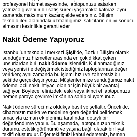
profesyonel hizmet sayesinde, laptopunuzu satarken
yalnızca güvenilir bir satış süreci yaşamakla kalmaz, aynı
zamanda maksimum kazanç elde edersiniz. Bilişim
teknolojileri alanındaki uzmanlığımız, satıcıların en iyi sonucu
almasını kesinlikle garanti eder.
Nakit Ödeme Yapıyoruz
İstanbul’un teknoloji merkezi
Şişli
‘de, Bozkır Bilişim olarak
sunduğumuz hizmetler arasında en çok dikkat çeken
unsurlardan biri,
nakit ödeme
işlemidir. Kullanmadığınız
veya yenisi ile değiştirmek istediğiniz laptoplarınıza değer
verirken; aynı zamanda bu işlemi hızlı ve zahmetsiz bir
şekilde gerçekleştiriyoruz. Müşterilerimize sunduğumuz nakit
ödeme, acil nakit ihtiyacı olanlar için büyük bir avantaj
sağlıyor. Böylece, elinizdeki eski veya ikinci el laptopunuzu
hemen paraya çevirme imkânına sahip oluyorsunuz.
Nakit ödeme sürecimiz oldukça basit ve şeffaftır. Öncelikle,
cihazınızın marka ve modeline göre değerini belirlemek
amacıyla uzman ekiplerimiz tarafından detaylı bir
değerlendirme yapılır. Bu aşamada, laptopunuzun teknik
durumu, estetik görünümü ve yaşına bağlı olarak bir fiyat
teklifi oluşturulur. Eğer teklifimizi kabul ederseniz, hemen