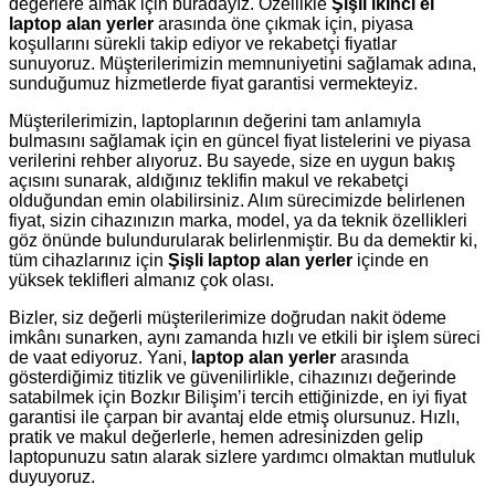
değerlere almak için buradayız. Özellikle
Şişli ikinci el
laptop alan yerler
arasında öne çıkmak için, piyasa
koşullarını sürekli takip ediyor ve rekabetçi fiyatlar
sunuyoruz. Müşterilerimizin memnuniyetini sağlamak adına,
sunduğumuz hizmetlerde fiyat garantisi vermekteyiz.
Müşterilerimizin, laptoplarının değerini tam anlamıyla
bulmasını sağlamak için en güncel fiyat listelerini ve piyasa
verilerini rehber alıyoruz. Bu sayede, size en uygun bakış
açısını sunarak, aldığınız teklifin makul ve rekabetçi
olduğundan emin olabilirsiniz. Alım sürecimizde belirlenen
fiyat, sizin cihazınızın marka, model, ya da teknik özellikleri
göz önünde bulundurularak belirlenmiştir. Bu da demektir ki,
tüm cihazlarınız için
Şişli laptop alan yerler
içinde en
yüksek teklifleri almanız çok olası.
Bizler, siz değerli müşterilerimize doğrudan nakit ödeme
imkânı sunarken, aynı zamanda hızlı ve etkili bir işlem süreci
de vaat ediyoruz. Yani,
laptop alan yerler
arasında
gösterdiğimiz titizlik ve güvenilirlikle, cihazınızı değerinde
satabilmek için Bozkır Bilişim’i tercih ettiğinizde, en iyi fiyat
garantisi ile çarpan bir avantaj elde etmiş olursunuz. Hızlı,
pratik ve makul değerlerle, hemen adresinizden gelip
laptopunuzu satın alarak sizlere yardımcı olmaktan mutluluk
duyuyoruz.