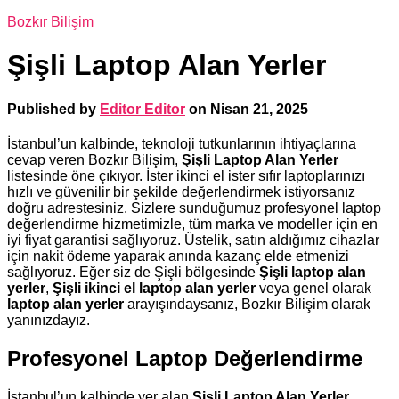
Bozkır Bilişim
Şişli Laptop Alan Yerler
Published by
Editor Editor
on
Nisan 21, 2025
İstanbul’un kalbinde, teknoloji tutkunlarının ihtiyaçlarına
cevap veren Bozkır Bilişim,
Şişli Laptop Alan Yerler
listesinde öne çıkıyor. İster ikinci el ister sıfır laptoplarınızı
hızlı ve güvenilir bir şekilde değerlendirmek istiyorsanız
doğru adrestesiniz. Sizlere sunduğumuz profesyonel laptop
değerlendirme hizmetimizle, tüm marka ve modeller için en
iyi fiyat garantisi sağlıyoruz. Üstelik, satın aldığımız cihazlar
için nakit ödeme yaparak anında kazanç elde etmenizi
sağlıyoruz. Eğer siz de Şişli bölgesinde
Şişli laptop alan
yerler
,
Şişli ikinci el laptop alan yerler
veya genel olarak
laptop alan yerler
arayışındaysanız, Bozkır Bilişim olarak
yanınızdayız.
Profesyonel Laptop Değerlendirme
İstanbul’un kalbinde yer alan
Şişli Laptop Alan Yerler