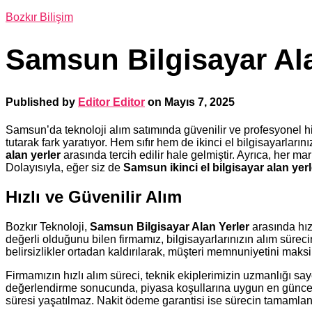
Bozkır Bilişim
Samsun Bilgisayar Ala
Published by
Editor Editor
on
Mayıs 7, 2025
Samsun’da teknoloji alım satımında güvenilir ve profesyonel h
tutarak fark yaratıyor. Hem sıfır hem de ikinci el bilgisayarları
alan yerler
arasında tercih edilir hale gelmiştir. Ayrıca, her mar
Dolayısıyla, eğer siz de
Samsun ikinci el bilgisayar alan yerl
Hızlı ve Güvenilir Alım
Bozkır Teknoloji,
Samsun Bilgisayar Alan Yerler
arasında hız
değerli olduğunu bilen firmamız, bilgisayarlarınızın alım sür
belirsizlikler ortadan kaldırılarak, müşteri memnuniyetini maksi
Firmamızın hızlı alım süreci, teknik ekiplerimizin uzmanlığı s
değerlendirme sonucunda, piyasa koşullarına uygun en güncel f
süresi yaşatılmaz. Nakit ödeme garantisi ise sürecin tamamla