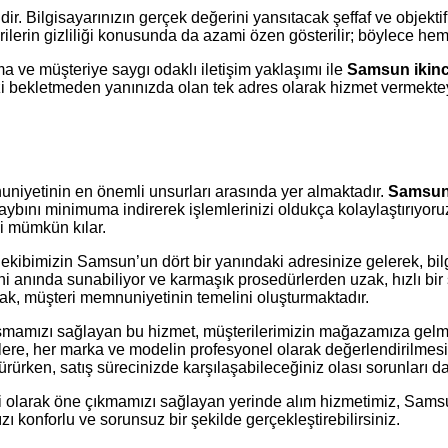
ridir. Bilgisayarınızın gerçek değerini yansıtacak şeffaf ve objekt
 verilerin gizliliği konusunda da azami özen gösterilir; böylece h
rma ve müşteriye saygı odaklı iletişim yaklaşımı ile
Samsun ikinci
izi bekletmeden yanınızda olan tek adres olarak hizmet vermekte
uniyetinin en önemli unsurları arasında yer almaktadır.
Samsun 
bını minimuma indirerek işlemlerinizi oldukça kolaylaştırıyoruz. 
ni mümkün kılar.
kibimizin Samsun’un dört bir yanındaki adresinize gelerek, bilg
ini anında sunabiliyor ve karmaşık prosedürlerden uzak, hızlı bir
amak, müşteri memnuniyetinin temelini oluşturmaktadır.
şmamızı sağlayan bu hizmet, müşterilerimizin mağazamıza gelme 
emlere, her marka ve modelin profesyonel olarak değerlendirilmesi 
türürken, satış sürecinizde karşılaşabileceğiniz olası sorunları d
 olarak öne çıkmamızı sağlayan yerinde alım hizmetimiz, Samsun
ı konforlu ve sorunsuz bir şekilde gerçekleştirebilirsiniz.