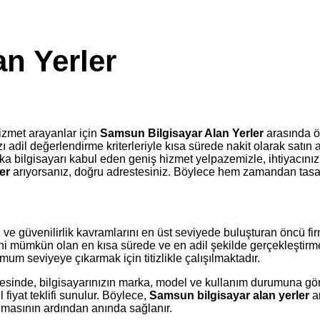
n Yerler
izmet arayanlar için
Samsun Bilgisayar Alan Yerler
arasında ö
nızı adil değerlendirme kriterleriyle kısa sürede nakit olarak sat
ka bilgisayarı kabul eden geniş hizmet yelpazemizle, ihtiyacınız ol
er
arıyorsanız, doğru adrestesiniz. Böylece hem zamandan tasarru
 ve güvenilirlik kavramlarını en üst seviyede buluşturan öncü fi
ecini mümkün olan en kısa sürede ve en adil şekilde gerçekleşti
mum seviyeye çıkarmak için titizlikle çalışılmaktadır.
ayesinde, bilgisayarınızın marka, model ve kullanım durumuna gö
iyat teklifi sunulur. Böylece,
Samsun bilgisayar alan yerler
ar
nmasının ardından anında sağlanır.