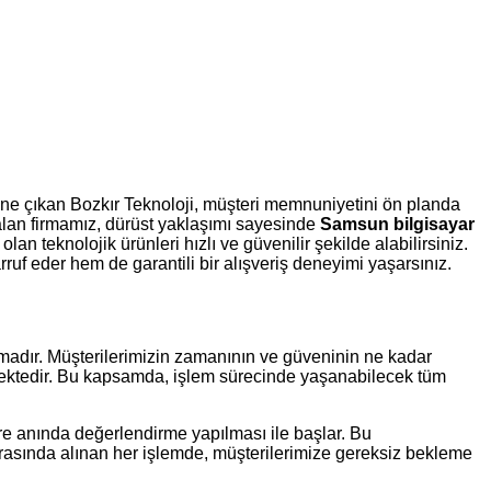
ne çıkan Bozkır Teknoloji, müşteri memnuniyetini ön planda
ın alan firmamız, dürüst yaklaşımı sayesinde
Samsun bilgisayar
an teknolojik ürünleri hızlı ve güvenilir şekilde alabilirsiniz.
f eder hem de garantili bir alışveriş deneyimi yaşarsınız.
rmadır. Müşterilerimizin zamanının ve güveninin ne kadar
rmektedir. Bu kapsamda, işlem sürecinde yaşanabilecek tüm
re anında değerlendirme yapılması ile başlar. Bu
asında alınan her işlemde, müşterilerimize gereksiz bekleme