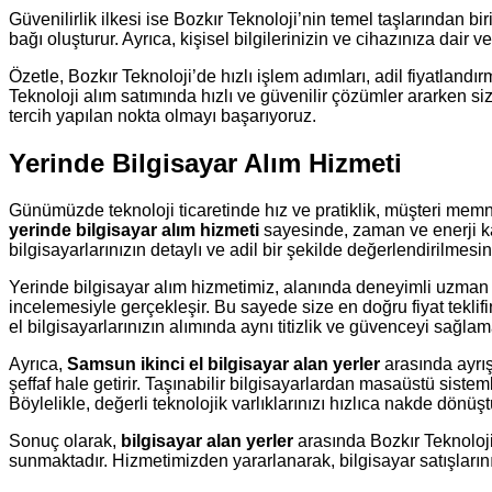
Güvenilirlik ilkesi ise Bozkır Teknoloji’nin temel taşlarından bi
bağı oluşturur. Ayrıca, kişisel bilgilerinizin ve cihazınıza dair
Özetle, Bozkır Teknoloji’de hızlı işlem adımları, adil fiyatlandı
Teknoloji alım satımında hızlı ve güvenilir çözümler ararken s
tercih yapılan nokta olmayı başarıyoruz.
Yerinde Bilgisayar Alım Hizmeti
Günümüzde teknoloji ticaretinde hız ve pratiklik, müşteri memn
yerinde bilgisayar alım hizmeti
sayesinde, zaman ve enerji kay
bilgisayarlarınızın detaylı ve adil bir şekilde değerlendirilmesi
Yerinde bilgisayar alım hizmetimiz, alanında deneyimli uzman e
incelemesiyle gerçekleşir. Bu sayede size en doğru fiyat teklif
el bilgisayarlarınızın alımında aynı titizlik ve güvenceyi sağl
Ayrıca,
Samsun ikinci el bilgisayar alan yerler
arasında ayrı
şeffaf hale getirir. Taşınabilir bilgisayarlardan masaüstü sist
Böylelikle, değerli teknolojik varlıklarınızı hızlıca nakde dönüş
Sonuç olarak,
bilgisayar alan yerler
arasında Bozkır Teknoloji
sunmaktadır. Hizmetimizden yararlanarak, bilgisayar satışlarınız