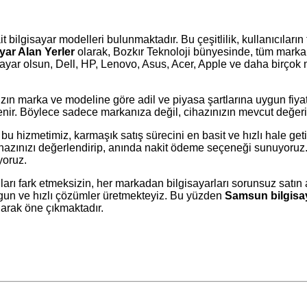
 bilgisayar modelleri bulunmaktadır. Bu çeşitlilik, kullanıcıların t
ar Alan Yerler
olarak, Bozkır Teknoloji bünyesinde, tüm marka 
ayar olsun, Dell, HP, Lenovo, Asus, Acer, Apple ve daha birçok m
zın marka ve modeline göre adil ve piyasa şartlarına uygun fiyat 
lenir. Böylece sadece markanıza değil, cihazınızın mevcut değeri
bu hizmetimiz, karmaşık satış sürecini en basit ve hızlı hale get
zınızı değerlendirip, anında nakit ödeme seçeneği sunuyoruz. A
yoruz.
cıları fark etmeksizin, her markadan bilgisayarları sorunsuz satın
uygun ve hızlı çözümler üretmekteyiz. Bu yüzden
Samsun bilgisay
larak öne çıkmaktadır.