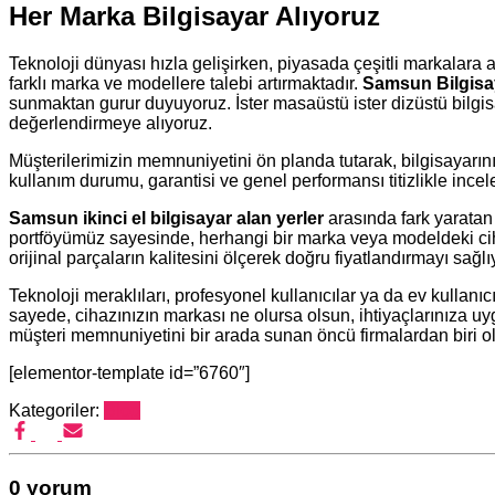
Her Marka Bilgisayar Alıyoruz
Teknoloji dünyası hızla gelişirken, piyasada çeşitli markalara ait
farklı marka ve modellere talebi artırmaktadır.
Samsun Bilgisay
sunmaktan gurur duyuyoruz. İster masaüstü ister dizüstü bilgis
değerlendirmeye alıyoruz.
Müşterilerimizin memnuniyetini ön planda tutarak, bilgisayarını
kullanım durumu, garantisi ve genel performansı titizlikle ince
Samsun ikinci el bilgisayar alan yerler
arasında fark yaratan 
portföyümüz sayesinde, herhangi bir marka veya modeldeki ciha
orijinal parçaların kalitesini ölçerek doğru fiyatlandırmayı sağlı
Teknoloji meraklıları, profesyonel kullanıcılar ya da ev kullanı
sayede, cihazınızın markası ne olursa olsun, ihtiyaçlarınıza 
müşteri memnuniyetini bir arada sunan öncü firmalardan biri o
[elementor-template id=”6760″]
Kategoriler:
Blog
0 yorum