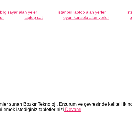
 bilgisayar alan yeler
istanbul laptop alan yerler
ist
ler
laptop sat
oyun konsolu alan yerler
o
mler sunan Bozkır Teknoloji, Erzurum ve çevresinde kaliteli ikinci
ilemek istediğiniz tabletlerinizi
Devamı