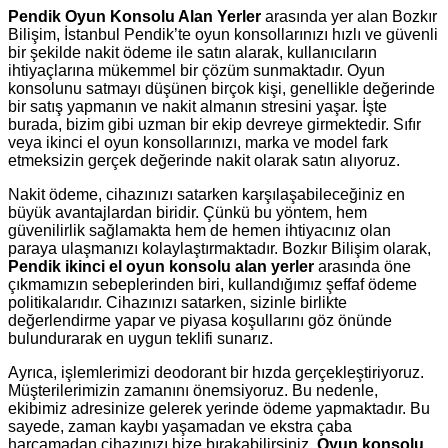
Pendik Oyun Konsolu Alan Yerler
arasında yer alan Bozkır
Bilişim, İstanbul Pendik’te oyun konsollarınızı hızlı ve güvenli
bir şekilde nakit ödeme ile satın alarak, kullanıcıların
ihtiyaçlarına mükemmel bir çözüm sunmaktadır. Oyun
konsolunu satmayı düşünen birçok kişi, genellikle değerinde
bir satış yapmanın ve nakit almanın stresini yaşar. İşte
burada, bizim gibi uzman bir ekip devreye girmektedir. Sıfır
veya ikinci el oyun konsollarınızı, marka ve model fark
etmeksizin gerçek değerinde nakit olarak satın alıyoruz.
Nakit ödeme, cihazınızı satarken karşılaşabileceğiniz en
büyük avantajlardan biridir. Çünkü bu yöntem, hem
güvenilirlik sağlamakta hem de hemen ihtiyacınız olan
paraya ulaşmanızı kolaylaştırmaktadır. Bozkır Bilişim olarak,
Pendik ikinci el oyun konsolu alan yerler
arasında öne
çıkmamızın sebeplerinden biri, kullandığımız şeffaf ödeme
politikalarıdır. Cihazınızı satarken, sizinle birlikte
değerlendirme yapar ve piyasa koşullarını göz önünde
bulundurarak en uygun teklifi sunarız.
Ayrıca, işlemlerimizi deodorant bir hızda gerçekleştiriyoruz.
Müşterilerimizin zamanını önemsiyoruz. Bu nedenle,
ekibimiz adresinize gelerek yerinde ödeme yapmaktadır. Bu
sayede, zaman kaybı yaşamadan ve ekstra çaba
harcamadan cihazınızı bize bırakabilirsiniz.
Oyun konsolu