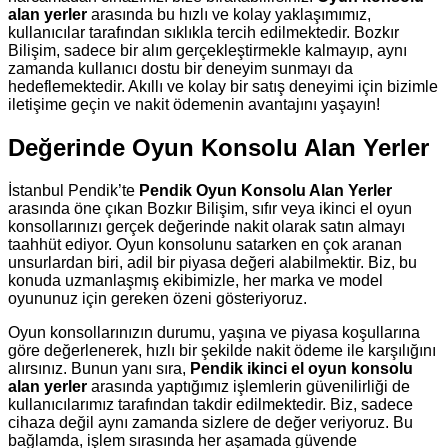
alan yerler
arasında bu hızlı ve kolay yaklaşımımız,
kullanıcılar tarafından sıklıkla tercih edilmektedir. Bozkır
Bilişim, sadece bir alım gerçekleştirmekle kalmayıp, aynı
zamanda kullanıcı dostu bir deneyim sunmayı da
hedeflemektedir. Akıllı ve kolay bir satış deneyimi için bizimle
iletişime geçin ve nakit ödemenin avantajını yaşayın!
Değerinde Oyun Konsolu Alan Yerler
İstanbul Pendik’te
Pendik Oyun Konsolu Alan Yerler
arasında öne çıkan Bozkır Bilişim, sıfır veya ikinci el oyun
konsollarınızı gerçek değerinde nakit olarak satın almayı
taahhüt ediyor. Oyun konsolunu satarken en çok aranan
unsurlardan biri, adil bir piyasa değeri alabilmektir. Biz, bu
konuda uzmanlaşmış ekibimizle, her marka ve model
oyununuz için gereken özeni gösteriyoruz.
Oyun konsollarınızın durumu, yaşına ve piyasa koşullarına
göre değerlenerek, hızlı bir şekilde nakit ödeme ile karşılığını
alırsınız. Bunun yanı sıra,
Pendik ikinci el oyun konsolu
alan yerler
arasında yaptığımız işlemlerin güvenilirliği de
kullanıcılarımız tarafından takdir edilmektedir. Biz, sadece
cihaza değil aynı zamanda sizlere de değer veriyoruz. Bu
bağlamda, işlem sırasında her aşamada güvende