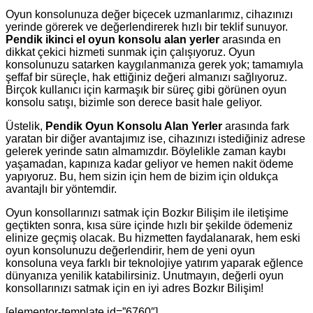
Oyun konsolunuza değer biçecek uzmanlarımız, cihazınızı
yerinde görerek ve değerlendirerek hızlı bir teklif sunuyor.
Pendik ikinci el oyun konsolu alan yerler
arasında en
dikkat çekici hizmeti sunmak için çalışıyoruz. Oyun
konsolunuzu satarken kaygılanmanıza gerek yok; tamamıyla
şeffaf bir süreçle, hak ettiğiniz değeri almanızı sağlıyoruz.
Birçok kullanıcı için karmaşık bir süreç gibi görünen oyun
konsolu satışı, bizimle son derece basit hale geliyor.
Üstelik,
Pendik Oyun Konsolu Alan Yerler
arasında fark
yaratan bir diğer avantajımız ise, cihazınızı istediğiniz adrese
gelerek yerinde satın almamızdır. Böylelikle zaman kaybı
yaşamadan, kapınıza kadar geliyor ve hemen nakit ödeme
yapıyoruz. Bu, hem sizin için hem de bizim için oldukça
avantajlı bir yöntemdir.
Oyun konsollarınızı satmak için Bozkır Bilişim ile iletişime
geçtikten sonra, kısa süre içinde hızlı bir şekilde ödemeniz
elinize geçmiş olacak. Bu hizmetten faydalanarak, hem eski
oyun konsolunuzu değerlendirir, hem de yeni oyun
konsoluna veya farklı bir teknolojiye yatırım yaparak eğlence
dünyanıza yenilik katabilirsiniz. Unutmayın, değerli oyun
konsollarınızı satmak için en iyi adres Bozkır Bilişim!
[elementor-template id=”6760″]