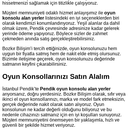
hissetmenizi sağlamak için titizlikle çalışıyoruz.
Müşteri memnuniyeti odaklı hizmet anlayışımız ile
oyun
konsolu alan yerler
listesindeki en iyi seçeneklerden biri
olarak kendimizi konumlandırıyoruz. Yeşil alanlar da dahil
olmak üzere, Pendik çevresinde adresinize kadar gelerek
yerinde ödeme yapıyoruz. Böylece sizler de zahmet
çekmeden anında satış gerçekleştirebilirsiniz.
Bozkır Bilişim’i tercih ettiğinizde, oyun konsolunuzu hem
uygun bir fiyatla satmış hem de nakit elde etmiş olursunuz.
Bizimle iletişime geçerek, oyun konsolunuzu değerinde
satmanın keyfini çıkarabilirsiniz.
Oyun Konsollarınızı Satın Alalım
İstanbul Pendik’te
Pendik oyun konsolu alan yerler
arıyorsanız, doğru yerdesiniz. Bozkır Bilişim olarak, sıfır veya
ikinci el oyun konsollarınızı, marka ve model fark etmeksizin,
gerçek değerinde nakit olarak satın alıyoruz. Oyun
konsolunun ne kadar değerli olduğunu biliyoruz ve bu
nedenle cihazınızı satmanız için en iyi koşulları sunuyoruz.
Müşteri memnuniyetini önemseyen bir yaklaşımla, hızlı ve
güvenli bir şekilde hizmet veriyoruz.