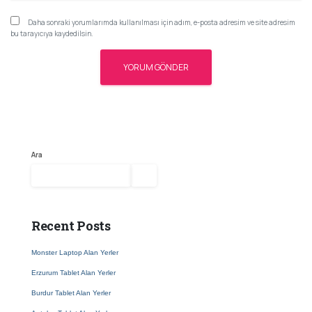
Daha sonraki yorumlarımda kullanılması için adım, e-posta adresim ve site adresim
bu tarayıcıya kaydedilsin.
Ara
Ara
Recent Posts
Monster Laptop Alan Yerler
Erzurum Tablet Alan Yerler
Burdur Tablet Alan Yerler