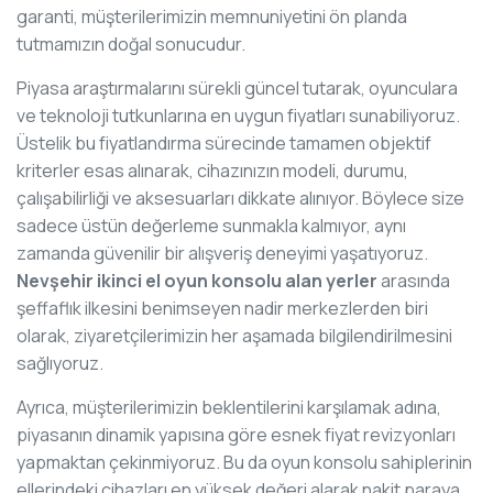
garanti, müşterilerimizin memnuniyetini ön planda
tutmamızın doğal sonucudur.
Piyasa araştırmalarını sürekli güncel tutarak, oyunculara
ve teknoloji tutkunlarına en uygun fiyatları sunabiliyoruz.
Üstelik bu fiyatlandırma sürecinde tamamen objektif
kriterler esas alınarak, cihazınızın modeli, durumu,
çalışabilirliği ve aksesuarları dikkate alınıyor. Böylece size
sadece üstün değerleme sunmakla kalmıyor, aynı
zamanda güvenilir bir alışveriş deneyimi yaşatıyoruz.
Nevşehir ikinci el oyun konsolu alan yerler
arasında
şeffaflık ilkesini benimseyen nadir merkezlerden biri
olarak, ziyaretçilerimizin her aşamada bilgilendirilmesini
sağlıyoruz.
Ayrıca, müşterilerimizin beklentilerini karşılamak adına,
piyasanın dinamik yapısına göre esnek fiyat revizyonları
yapmaktan çekinmiyoruz. Bu da oyun konsolu sahiplerinin
ellerindeki cihazları en yüksek değeri alarak nakit paraya