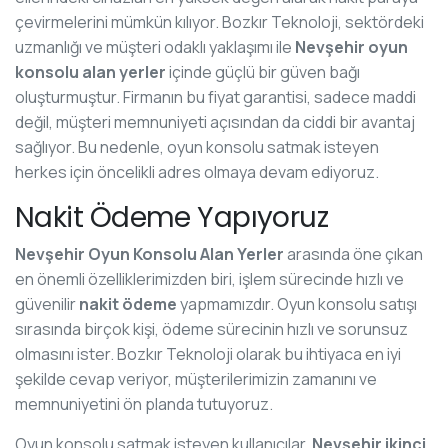
çevirmelerini mümkün kılıyor. Bozkır Teknoloji, sektördeki
uzmanlığı ve müşteri odaklı yaklaşımı ile
Nevşehir oyun
konsolu alan yerler
içinde güçlü bir güven bağı
oluşturmuştur. Firmanın bu fiyat garantisi, sadece maddi
değil, müşteri memnuniyeti açısından da ciddi bir avantaj
sağlıyor. Bu nedenle, oyun konsolu satmak isteyen
herkes için öncelikli adres olmaya devam ediyoruz.
Nakit Ödeme Yapıyoruz
Nevşehir Oyun Konsolu Alan Yerler
arasında öne çıkan
en önemli özelliklerimizden biri, işlem sürecinde hızlı ve
güvenilir
nakit ödeme
yapmamızdır. Oyun konsolu satışı
sırasında birçok kişi, ödeme sürecinin hızlı ve sorunsuz
olmasını ister. Bozkır Teknoloji olarak bu ihtiyaca en iyi
şekilde cevap veriyor, müşterilerimizin zamanını ve
memnuniyetini ön planda tutuyoruz.
Oyun konsolu satmak isteyen kullanıcılar,
Nevşehir ikinci