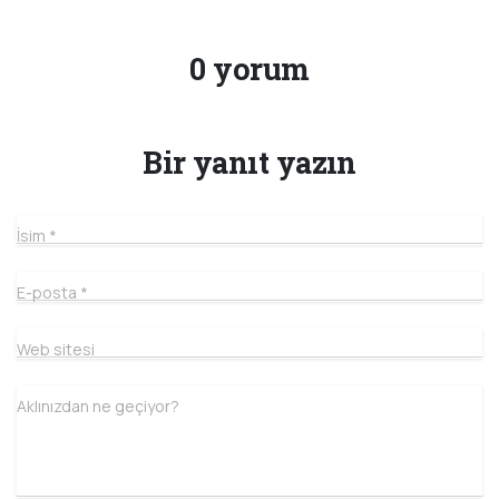
0 yorum
Bir yanıt yazın
İsim
*
E-posta
*
Web sitesi
Aklınızdan ne geçiyor?