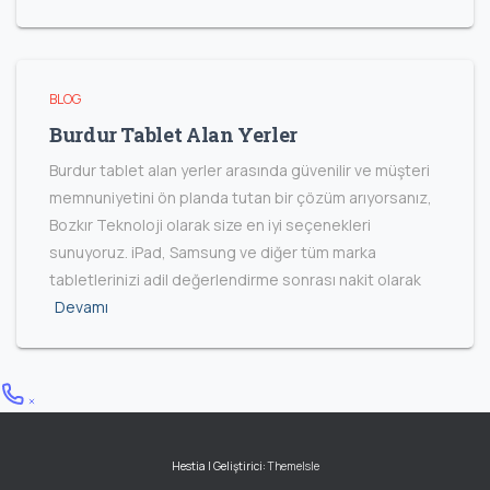
BLOG
Burdur Tablet Alan Yerler
Burdur tablet alan yerler arasında güvenilir ve müşteri
memnuniyetini ön planda tutan bir çözüm arıyorsanız,
Bozkır Teknoloji olarak size en iyi seçenekleri
sunuyoruz. iPad, Samsung ve diğer tüm marka
tabletlerinizi adil değerlendirme sonrası nakit olarak
Devamı
Hestia | Geliştirici:
ThemeIsle