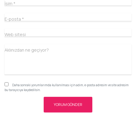
İsim
*
E-posta
*
Web sitesi
Aklınızdan ne geçiyor?
Daha sonraki yorumlarımda kullanılması için adım, e-posta adresim ve site adresim
bu tarayıcıya kaydedilsin.