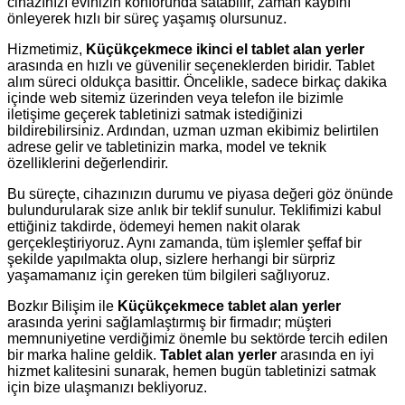
cihazınızı evinizin konforunda satabilir, zaman kaybını
önleyerek hızlı bir süreç yaşamış olursunuz.
Hizmetimiz,
Küçükçekmece ikinci el tablet alan yerler
arasında en hızlı ve güvenilir seçeneklerden biridir. Tablet
alım süreci oldukça basittir. Öncelikle, sadece birkaç dakika
içinde web sitemiz üzerinden veya telefon ile bizimle
iletişime geçerek tabletinizi satmak istediğinizi
bildirebilirsiniz. Ardından, uzman uzman ekibimiz belirtilen
adrese gelir ve tabletinizin marka, model ve teknik
özelliklerini değerlendirir.
Bu süreçte, cihazınızın durumu ve piyasa değeri göz önünde
bulundurularak size anlık bir teklif sunulur. Teklifimizi kabul
ettiğiniz takdirde, ödemeyi hemen nakit olarak
gerçekleştiriyoruz. Aynı zamanda, tüm işlemler şeffaf bir
şekilde yapılmakta olup, sizlere herhangi bir sürpriz
yaşamamanız için gereken tüm bilgileri sağlıyoruz.
Bozkır Bilişim ile
Küçükçekmece tablet alan yerler
arasında yerini sağlamlaştırmış bir firmadır; müşteri
memnuniyetine verdiğimiz önemle bu sektörde tercih edilen
bir marka haline geldik.
Tablet alan yerler
arasında en iyi
hizmet kalitesini sunarak, hemen bugün tabletinizi satmak
için bize ulaşmanızı bekliyoruz.