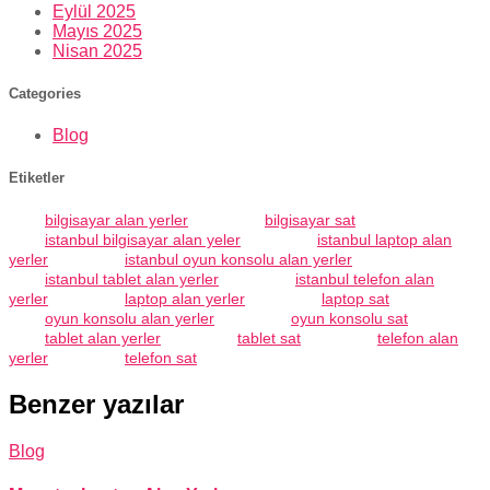
Eylül 2025
Mayıs 2025
Nisan 2025
Categories
Blog
Etiketler
bilgisayar alan yerler
bilgisayar sat
istanbul bilgisayar alan yeler
istanbul laptop alan
yerler
istanbul oyun konsolu alan yerler
istanbul tablet alan yerler
istanbul telefon alan
yerler
laptop alan yerler
laptop sat
oyun konsolu alan yerler
oyun konsolu sat
tablet alan yerler
tablet sat
telefon alan
yerler
telefon sat
Benzer yazılar
Blog