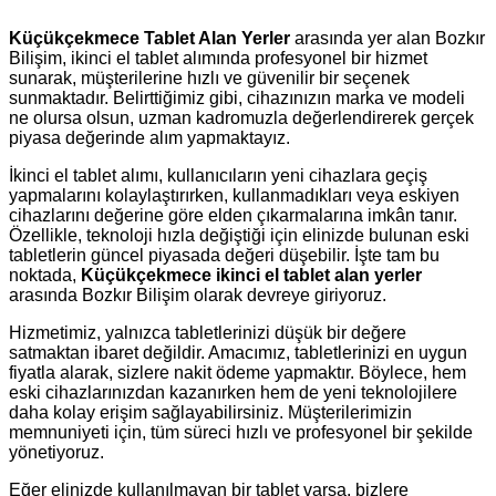
Küçükçekmece Tablet Alan Yerler
arasında yer alan Bozkır
Bilişim, ikinci el tablet alımında profesyonel bir hizmet
sunarak, müşterilerine hızlı ve güvenilir bir seçenek
sunmaktadır. Belirttiğimiz gibi, cihazınızın marka ve modeli
ne olursa olsun, uzman kadromuzla değerlendirerek gerçek
piyasa değerinde alım yapmaktayız.
İkinci el tablet alımı, kullanıcıların yeni cihazlara geçiş
yapmalarını kolaylaştırırken, kullanmadıkları veya eskiyen
cihazlarını değerine göre elden çıkarmalarına imkân tanır.
Özellikle, teknoloji hızla değiştiği için elinizde bulunan eski
tabletlerin güncel piyasada değeri düşebilir. İşte tam bu
noktada,
Küçükçekmece ikinci el tablet alan yerler
arasında Bozkır Bilişim olarak devreye giriyoruz.
Hizmetimiz, yalnızca tabletlerinizi düşük bir değere
satmaktan ibaret değildir. Amacımız, tabletlerinizi en uygun
fiyatla alarak, sizlere nakit ödeme yapmaktır. Böylece, hem
eski cihazlarınızdan kazanırken hem de yeni teknolojilere
daha kolay erişim sağlayabilirsiniz. Müşterilerimizin
memnuniyeti için, tüm süreci hızlı ve profesyonel bir şekilde
yönetiyoruz.
Eğer elinizde kullanılmayan bir tablet varsa, bizlere