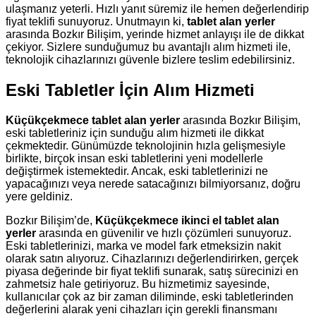
ulaşmanız yeterli. Hızlı yanıt süremiz ile hemen değerlendirip
fiyat teklifi sunuyoruz. Unutmayın ki,
tablet alan yerler
arasında Bozkır Bilişim, yerinde hizmet anlayışı ile de dikkat
çekiyor. Sizlere sunduğumuz bu avantajlı alım hizmeti ile,
teknolojik cihazlarınızı güvenle bizlere teslim edebilirsiniz.
Eski Tabletler İçin Alım Hizmeti
Küçükçekmece tablet alan yerler
arasında Bozkır Bilişim,
eski tabletleriniz için sunduğu alım hizmeti ile dikkat
çekmektedir. Günümüzde teknolojinin hızla gelişmesiyle
birlikte, birçok insan eski tabletlerini yeni modellerle
değiştirmek istemektedir. Ancak, eski tabletlerinizi ne
yapacağınızı veya nerede satacağınızı bilmiyorsanız, doğru
yere geldiniz.
Bozkır Bilişim’de,
Küçükçekmece ikinci el tablet alan
yerler
arasında en güvenilir ve hızlı çözümleri sunuyoruz.
Eski tabletlerinizi, marka ve model fark etmeksizin nakit
olarak satın alıyoruz. Cihazlarınızı değerlendirirken, gerçek
piyasa değerinde bir fiyat teklifi sunarak, satış sürecinizi en
zahmetsiz hale getiriyoruz. Bu hizmetimiz sayesinde,
kullanıcılar çok az bir zaman diliminde, eski tabletlerinden
değerlerini alarak yeni cihazları için gerekli finansmanı