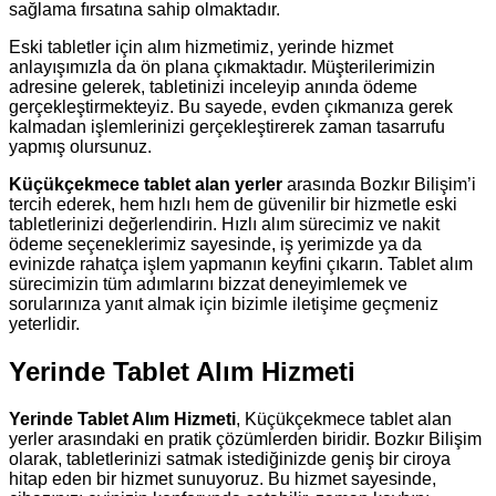
sağlama fırsatına sahip olmaktadır.
Eski tabletler için alım hizmetimiz, yerinde hizmet
anlayışımızla da ön plana çıkmaktadır. Müşterilerimizin
adresine gelerek, tabletinizi inceleyip anında ödeme
gerçekleştirmekteyiz. Bu sayede, evden çıkmanıza gerek
kalmadan işlemlerinizi gerçekleştirerek zaman tasarrufu
yapmış olursunuz.
Küçükçekmece tablet alan yerler
arasında Bozkır Bilişim’i
tercih ederek, hem hızlı hem de güvenilir bir hizmetle eski
tabletlerinizi değerlendirin. Hızlı alım sürecimiz ve nakit
ödeme seçeneklerimiz sayesinde, iş yerimizde ya da
evinizde rahatça işlem yapmanın keyfini çıkarın. Tablet alım
sürecimizin tüm adımlarını bizzat deneyimlemek ve
sorularınıza yanıt almak için bizimle iletişime geçmeniz
yeterlidir.
Yerinde Tablet Alım Hizmeti
Yerinde Tablet Alım Hizmeti
, Küçükçekmece tablet alan
yerler arasındaki en pratik çözümlerden biridir. Bozkır Bilişim
olarak, tabletlerinizi satmak istediğinizde geniş bir ciroya
hitap eden bir hizmet sunuyoruz. Bu hizmet sayesinde,