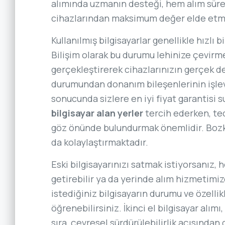
alımında uzmanın desteği, hem alım sürec
cihazlarından maksimum değer elde etme
Kullanılmış bilgisayarlar genellikle hızlı 
Bilişim olarak bu durumu lehinize çevirme
gerçekleştirerek cihazlarınızın gerçek de
durumundan donanım bileşenlerinin işlev
sonucunda sizlere en iyi fiyat garantisi 
bilgisayar alan yerler
tercih ederken, tec
göz önünde bulundurmak önemlidir. Bozkır
da kolaylaştırmaktadır.
Eski bilgisayarınızı satmak istiyorsanız, 
getirebilir ya da yerinde alım hizmetimiz
istediğiniz bilgisayarın durumu ve özellik
öğrenebilirsiniz. İkinci el bilgisayar alımı
sıra, çevresel sürdürülebilirlik açısında