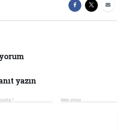
 yorum
anıt yazın
posta
*
Web sitesi