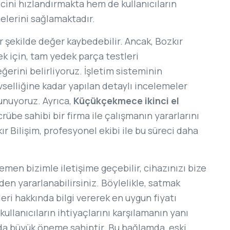
ini hızlandırmakta hem de kullanıcıların
lerini sağlamaktadır.
bir şekilde değer kaybedebilir. Ancak, Bozkır
k için, tam yedek parça testleri
ğerini belirliyoruz. İşletim sisteminin
selliğine kadar yapılan detaylı incelemeler
sunuyoruz. Ayrıca,
Küçükçekmece ikinci el
rübe sahibi bir firma ile çalışmanın yararlarını
 Bilişim, profesyonel ekibi ile bu süreci daha
hemen bizimle iletişime geçebilir, cihazınızı bize
den yararlanabilirsiniz. Böylelikle, satmak
leri hakkında bilgi vererek en uygun fiyatı
, kullanıcıların ihtiyaçlarını karşılamanın yanı
n da büyük öneme sahiptir. Bu bağlamda, eski