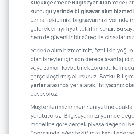
Küçükçekmece Bilgisayar Alan Yerler
ar
sunduğu
yerinde bilgisayar alım hizmeti
uzman ekibimiz, bilgisayarınızı yerinde 
gelerek en iyi fiyat teklifini sunar. Bu 
hem de güvenilir bir süreç ile cihazlarını
Yerinde alım hizmetimiz, özellikle yoğun 
olan bireyler için son derece avantajlıdır
veya zaman kaybetmek zorunda kalmadan, 
gerçekleştirmiş olursunuz. Bozkır Bilişim
yerler
arasında yer alarak, ihtiyacınız o
duyuyoruz.
Müşterilerimizin memnuniyetine odaklanar
yürütüyoruz. Bilgisayarınızı yerinde değ
modeline göre gerçek piyasa değerini bel
Sonrasında, eğer teklifimizi kabul ederse