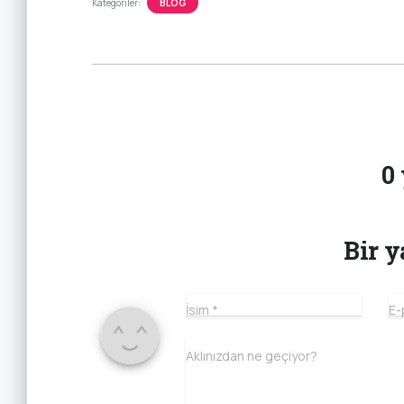
Kategoriler:
BLOG
0
Bir y
İsim
*
E-
Aklınızdan ne geçiyor?