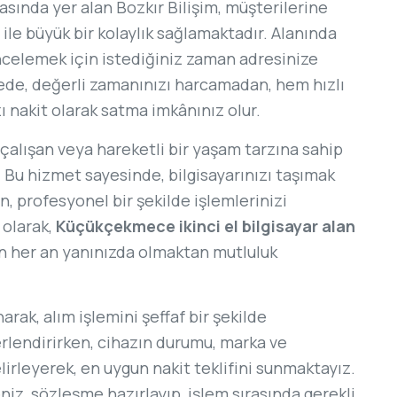
asında yer alan Bozkır Bilişim, müşterilerine
ile büyük bir kolaylık sağlamaktadır. Alanında
incelemek için istediğiniz zaman adresinize
sayede, değerli zamanınızı harcamadan, hem hızlı
zı nakit olarak satma imkânınız olur.
çalışan veya hareketli bir yaşam tarzına sahip
. Bu hizmet sayesinde, bilgisayarınızı taşımak
profesyonel bir şekilde işlemlerinizi
 olarak,
Küçükçekmece ikinci el bilgisayar alan
lan her an yanınızda olmaktan mutluluk
ak, alım işlemini şeffaf bir şekilde
erlendirirken, cihazın durumu, marka ve
irleyerek, en uygun nakit teklifini sunmaktayız.
niz, sözleşme hazırlayıp, işlem sırasında gerekli