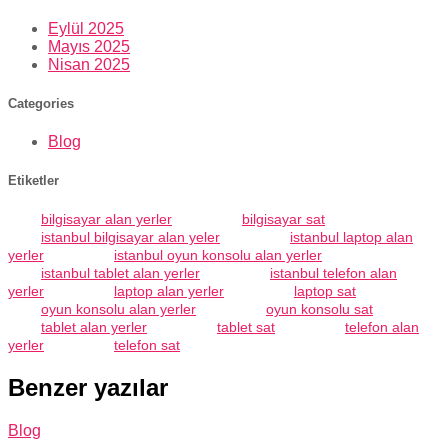
Eylül 2025
Mayıs 2025
Nisan 2025
Categories
Blog
Etiketler
bilgisayar alan yerler
bilgisayar sat
istanbul bilgisayar alan yeler
istanbul laptop alan
yerler
istanbul oyun konsolu alan yerler
istanbul tablet alan yerler
istanbul telefon alan
yerler
laptop alan yerler
laptop sat
oyun konsolu alan yerler
oyun konsolu sat
tablet alan yerler
tablet sat
telefon alan
yerler
telefon sat
Benzer yazılar
Blog