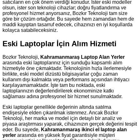
satıcıların en çok önem verdiği konudur. İster eski modeller
olsun, ister son teknoloji cihazlar; doğru fiyatlandırma ve
profesyonel hizmet arıyorsanız, Bozkır Teknoloji tam size
göre bir çözüm ortağıdır. Bu sayede hem zamandan hem de
maddi kayıptan tasarruf edecek, cihazınızı en iyi koşullarda
kolayca satabileceksiniz.
Eski Laptoplar İçin Alım Hizmeti
Bozkır Teknoloji,
Kahramanmaraş Laptop Alan Yerler
arasında eski laptoplarınız için sunduğu kapsamlı alım
hizmetiyle öne çıkmaktadır. Teknolojinin hızla ilerlemesiyle
birlikte, eski model dizüstü bilgisayarlar çoğu zaman
kullanım dışı kalmakta veya performans açısından ihtiyacı
karşılayamamaktadır. İşte tam bu noktada, eski
laptoplarınızın değerlendirilerek ekonominize katkı
sağlaması adına profesyonel bir hizmet sunulmaktadır.
Eski laptoplar genellikle değerinin altında satılma
endişesiyle elden çıkarılmak istenmez. Ancak Bozkır
Teknoloji, her marka ve model için detaylı bir analiz ve
piyasa araştırması yaparak, cihazınızın gerçek değerini tespit
eder. Bu sayede,
Kahramanmaraş ikinci el laptop alan
yerler
arasında en yüksek fiyat garantisiyle müşteri