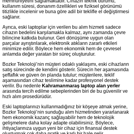
memnuniyetini sağlamaktadır. Cihazın teknik durumu,
kullanım süresi, donanım özellikleri ve fiziksel görünümü
titizlikle incelenir ve buna göre adil bir teklifle el değiştirmesi
sağlanır.
Ayrıca, eski laptoplar için verilen bu alım hizmeti sadece
cihazın bedelini karşılamakla kalmaz, aynı zamanda çevre
bilincine katkıda bulunur. Geri dönüşüme uygun olan
parçalar ayrıştırılarak, elektronik atıkların zararlı etkileri
minimize edilir. Böylece hem ekonomik hem de çevresel
anlamda değer yaratan bir süreç oluşturulur.
Bozkır Teknoloji’nin müşteri odaklı yaklaşımı, eski cihazların
satış sürecinde de kendini gösterir. Sürecin her aşamasında
şeffaflık ve güven ön planda tutulur; müşterilere, teklif
aşamasından cihaz teslimine kadar profesyonel destek
verilir. Bu nedenle
Kahramanmaraş laptop alan yerler
arasında tercih edilme sebeplerinden biri de bu güvenilir ve
hızlı alım prosedürüdür.
Eski laptoplarınızı kullanmadığınız bir köşeye atmak yerine,
Bozkır Teknoloji’nin sunduğu alım hizmetinden yararlanarak
hem ekonomik kazanç sağlayabilir hem de teknolojik
gelişmelere daha kolay adapte olabilirsiniz. Böylece,
ihtiyaçlarınıza uygun yeni bir cihaz için finansal destek
oluşturmak çok daha pratik ve karlı bir hale gelir.