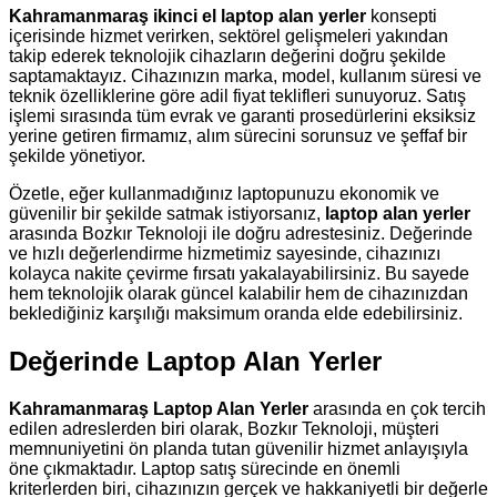
Kahramanmaraş ikinci el laptop alan yerler
konsepti
içerisinde hizmet verirken, sektörel gelişmeleri yakından
takip ederek teknolojik cihazların değerini doğru şekilde
saptamaktayız. Cihazınızın marka, model, kullanım süresi ve
teknik özelliklerine göre adil fiyat teklifleri sunuyoruz. Satış
işlemi sırasında tüm evrak ve garanti prosedürlerini eksiksiz
yerine getiren firmamız, alım sürecini sorunsuz ve şeffaf bir
şekilde yönetiyor.
Özetle, eğer kullanmadığınız laptopunuzu ekonomik ve
güvenilir bir şekilde satmak istiyorsanız,
laptop alan yerler
arasında Bozkır Teknoloji ile doğru adrestesiniz. Değerinde
ve hızlı değerlendirme hizmetimiz sayesinde, cihazınızı
kolayca nakite çevirme fırsatı yakalayabilirsiniz. Bu sayede
hem teknolojik olarak güncel kalabilir hem de cihazınızdan
beklediğiniz karşılığı maksimum oranda elde edebilirsiniz.
Değerinde Laptop Alan Yerler
Kahramanmaraş Laptop Alan Yerler
arasında en çok tercih
edilen adreslerden biri olarak, Bozkır Teknoloji, müşteri
memnuniyetini ön planda tutan güvenilir hizmet anlayışıyla
öne çıkmaktadır. Laptop satış sürecinde en önemli
kriterlerden biri, cihazınızın gerçek ve hakkaniyetli bir değerle