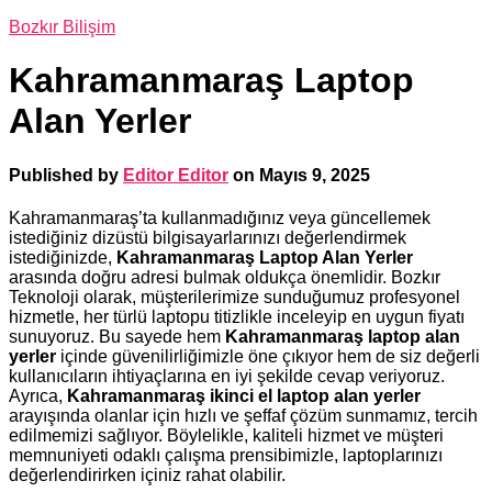
Bozkır Bilişim
Kahramanmaraş Laptop
Alan Yerler
Published by
Editor Editor
on
Mayıs 9, 2025
Kahramanmaraş’ta kullanmadığınız veya güncellemek
istediğiniz dizüstü bilgisayarlarınızı değerlendirmek
istediğinizde,
Kahramanmaraş Laptop Alan Yerler
arasında doğru adresi bulmak oldukça önemlidir. Bozkır
Teknoloji olarak, müşterilerimize sunduğumuz profesyonel
hizmetle, her türlü laptopu titizlikle inceleyip en uygun fiyatı
sunuyoruz. Bu sayede hem
Kahramanmaraş laptop alan
yerler
içinde güvenilirliğimizle öne çıkıyor hem de siz değerli
kullanıcıların ihtiyaçlarına en iyi şekilde cevap veriyoruz.
Ayrıca,
Kahramanmaraş ikinci el laptop alan yerler
arayışında olanlar için hızlı ve şeffaf çözüm sunmamız, tercih
edilmemizi sağlıyor. Böylelikle, kaliteli hizmet ve müşteri
memnuniyeti odaklı çalışma prensibimizle, laptoplarınızı
değerlendirirken içiniz rahat olabilir.