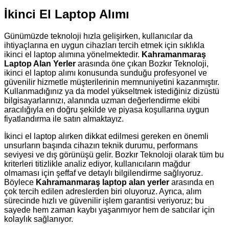
İkinci El Laptop Alımı
Günümüzde teknoloji hızla gelişirken, kullanıcılar da
ihtiyaçlarına en uygun cihazları tercih etmek için sıklıkla
ikinci el laptop alımına yönelmektedir.
Kahramanmaraş
Laptop Alan Yerler
arasında öne çıkan Bozkır Teknoloji,
ikinci el laptop alımı konusunda sunduğu profesyonel ve
güvenilir hizmetle müşterilerinin memnuniyetini kazanmıştır.
Kullanmadığınız ya da model yükseltmek istediğiniz dizüstü
bilgisayarlarınızı, alanında uzman değerlendirme ekibi
aracılığıyla en doğru şekilde ve piyasa koşullarına uygun
fiyatlandırma ile satın almaktayız.
İkinci el laptop alırken dikkat edilmesi gereken en önemli
unsurların başında cihazın teknik durumu, performans
seviyesi ve dış görünüşü gelir. Bozkır Teknoloji olarak tüm bu
kriterleri titizlikle analiz ediyor, kullanıcıların mağdur
olmaması için şeffaf ve detaylı bilgilendirme sağlıyoruz.
Böylece
Kahramanmaraş laptop alan yerler
arasında en
çok tercih edilen adreslerden biri oluyoruz. Ayrıca, alım
sürecinde hızlı ve güvenilir işlem garantisi veriyoruz; bu
sayede hem zaman kaybı yaşanmıyor hem de satıcılar için
kolaylık sağlanıyor.