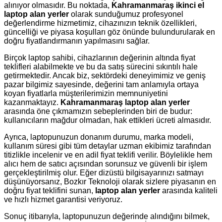
alınıyor olmasıdır. Bu noktada,
Kahramanmaraş ikinci el
laptop alan yerler
olarak sunduğumuz profesyonel
değerlendirme hizmetimiz, cihazınızın teknik özellikleri,
güncelliği ve piyasa koşulları göz önünde bulundurularak en
doğru fiyatlandırmanın yapılmasını sağlar.
Birçok laptop sahibi, cihazlarının değerinin altında fiyat
teklifleri alabilmekte ve bu da satış sürecini sıkıntılı hale
getirmektedir. Ancak biz, sektördeki deneyimimiz ve geniş
pazar bilgimiz sayesinde, değerini tam anlamıyla ortaya
koyan fiyatlarla müşterilerimizin memnuniyetini
kazanmaktayız.
Kahramanmaraş laptop alan yerler
arasında öne çıkmamızın sebeplerinden biri de budur:
kullanıcıların mağdur olmadan, hak ettikleri ücreti almasıdır.
Ayrıca, laptopunuzun donanım durumu, marka modeli,
kullanım süresi gibi tüm detaylar uzman ekibimiz tarafından
titizlikle incelenir ve en adil fiyat teklifi verilir. Böylelikle hem
alıcı hem de satıcı açısından sorunsuz ve güvenli bir işlem
gerçekleştirilmiş olur. Eğer dizüstü bilgisayarınızı satmayı
düşünüyorsanız, Bozkır Teknoloji olarak sizlere piyasanın en
doğru fiyat teklifini sunan,
laptop alan yerler
arasında kaliteli
ve hızlı hizmet garantisi veriyoruz.
Sonuç itibarıyla, laptopunuzun değerinde alındığını bilmek,