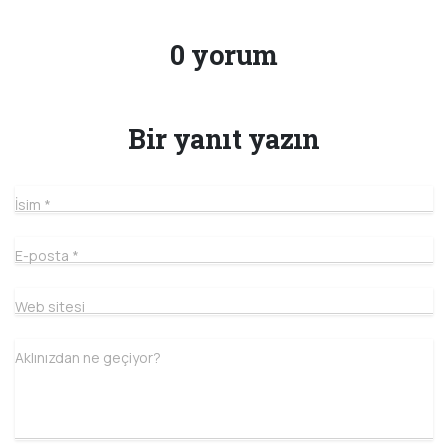
0 yorum
Bir yanıt yazın
İsim
*
E-posta
*
Web sitesi
Aklınızdan ne geçiyor?