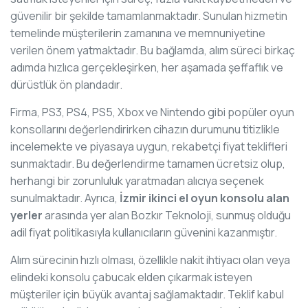
güvenilir bir şekilde tamamlanmaktadır. Sunulan hizmetin
temelinde müşterilerin zamanına ve memnuniyetine
verilen önem yatmaktadır. Bu bağlamda, alım süreci birkaç
adımda hızlıca gerçekleşirken, her aşamada şeffaflık ve
dürüstlük ön plandadır.
Firma, PS3, PS4, PS5, Xbox ve Nintendo gibi popüler oyun
konsollarını değerlendirirken cihazın durumunu titizlikle
incelemekte ve piyasaya uygun, rekabetçi fiyat teklifleri
sunmaktadır. Bu değerlendirme tamamen ücretsiz olup,
herhangi bir zorunluluk yaratmadan alıcıya seçenek
sunulmaktadır. Ayrıca,
İzmir ikinci el oyun konsolu alan
yerler
arasında yer alan Bozkır Teknoloji, sunmuş olduğu
adil fiyat politikasıyla kullanıcıların güvenini kazanmıştır.
Alım sürecinin hızlı olması, özellikle nakit ihtiyacı olan veya
elindeki konsolu çabucak elden çıkarmak isteyen
müşteriler için büyük avantaj sağlamaktadır. Teklif kabul