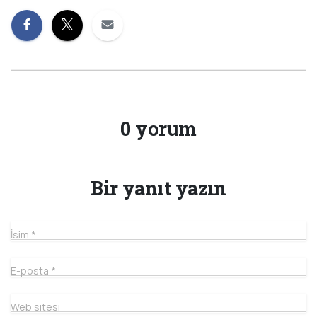
0 yorum
Bir yanıt yazın
İsim
*
E-posta
*
Web sitesi