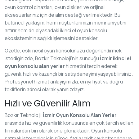
oyun kontrol cihazları, oyun diskleri ve orijinal
aksesuarlarınız için de alım desteği verilmektedir. Bu
bütüncül yaklaşım, hem müşterilerimizin memnuniyetini
artırır hem de piyasadaki ikinci el oyun konsolu
ekosisteminin sağlıklı işlemesini destekler.
Özetle, eski nesil oyun konsolunuzu değerlendirmek
istediğinizde, Bozkır Teknoloji’nin sunduğu
İzmir ikinci el
oyun konsolu alan yerler
hizmetini tercih ederek
güvenli, hızlı ve kazançlı bir satış deneyimi yaşayabilirsiniz.
Profesyonel hizmet anlayışımızla, en iyi fiyat ve doğru
tekliflerin adresi olarak yanınızdayız.
Hızlı ve Güvenilir Alım
Bozkır Teknoloji,
İzmir Oyun Konsolu Alan Yerler
arasında hız ve güvenilirlik konusunda en çok tercih edilen
firmalardan biri olarak öne çıkmaktadır. Oyun konsolu
satmak isteyenler için süreç, fazla vakit kaybetmeden ve