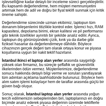
işlevselliğine kadar detaylı bir inceleme süreci gerçekleştirilir.
Bu kapsamlı değerlendirme, hem müşteri memnuniyetini
artırmak hem de adil ve doğru bir fiyat teklifi sunmak için kritik
öneme sahiptir.
Değerlendirme sürecinde uzman ekibimiz, laptopun tüm
donanım bileşenlerini titizlikle kontrol eder. İşlemci hızı, RAM
kapasitesi, depolama birimi, ekran kalitesi ve pil performansı
gibi teknik özellikler ayrıntılı bir şekilde analiz edilir. Ayrıca,
laptopun dış görünüşündeki çizik, kırık ya da darbe gibi
fiziksel hasarlar da değerlendirmeye dâhildir. Böylece
cihazınızın gerçek değeri tam olarak ortaya konur ve piyasa
koşullarına uygun bir nakit teklif hazırlanır.
İstanbul ikinci el laptop alan yerler
arasında saygınlığı
yüksek olan firmamız, bu süreçte şeffaflık ve güvenilirlik
ilkelerinden ödün vermez. Müşterilerimize, değerlendirme
sonucu hakkında detaylı bilgi verme ve soruları yanıtlayarak
tüm adımları açıklama taahhüdünde bulunuruz. Böylece hem
alım satım işlemi kolaylaşır hem de taraflar arasında güçlü bir
güven bağı oluşur.
Sonuç olarak,
İstanbul laptop alan yerler
arasında yoğun
tercih edilmemizin sebeplerinden biri, laptoplarınızı en doğru
biçimde analiz ederek piyasa değerinin üzerinde tekliflerle