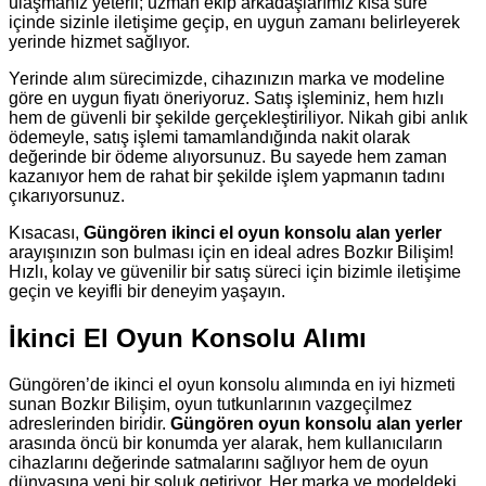
ulaşmanız yeterli; uzman ekip arkadaşlarımız kısa süre
içinde sizinle iletişime geçip, en uygun zamanı belirleyerek
yerinde hizmet sağlıyor.
Yerinde alım sürecimizde, cihazınızın marka ve modeline
göre en uygun fiyatı öneriyoruz. Satış işleminiz, hem hızlı
hem de güvenli bir şekilde gerçekleştiriliyor. Nikah gibi anlık
ödemeyle, satış işlemi tamamlandığında nakit olarak
değerinde bir ödeme alıyorsunuz. Bu sayede hem zaman
kazanıyor hem de rahat bir şekilde işlem yapmanın tadını
çıkarıyorsunuz.
Kısacası,
Güngören ikinci el oyun konsolu alan yerler
arayışınızın son bulması için en ideal adres Bozkır Bilişim!
Hızlı, kolay ve güvenilir bir satış süreci için bizimle iletişime
geçin ve keyifli bir deneyim yaşayın.
İkinci El Oyun Konsolu Alımı
Güngören’de ikinci el oyun konsolu alımında en iyi hizmeti
sunan Bozkır Bilişim, oyun tutkunlarının vazgeçilmez
adreslerinden biridir.
Güngören oyun konsolu alan yerler
arasında öncü bir konumda yer alarak, hem kullanıcıların
cihazlarını değerinde satmalarını sağlıyor hem de oyun
dünyasına yeni bir soluk getiriyor. Her marka ve modeldeki