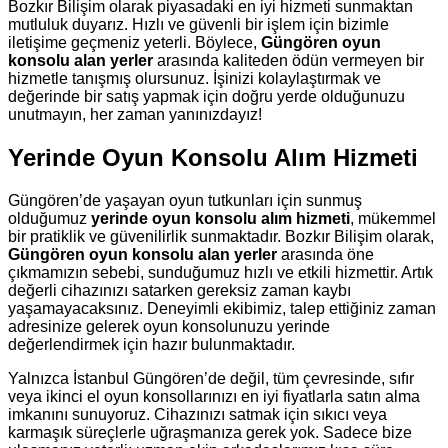
Bozkır Bilişim olarak piyasadaki en iyi hizmeti sunmaktan
mutluluk duyarız. Hızlı ve güvenli bir işlem için bizimle
iletişime geçmeniz yeterli. Böylece,
Güngören oyun
konsolu alan yerler
arasında kaliteden ödün vermeyen bir
hizmetle tanışmış olursunuz. İşinizi kolaylaştırmak ve
değerinde bir satış yapmak için doğru yerde olduğunuzu
unutmayın, her zaman yanınızdayız!
Yerinde Oyun Konsolu Alım Hizmeti
Güngören’de yaşayan oyun tutkunları için sunmuş
olduğumuz
yerinde oyun konsolu alım hizmeti
, mükemmel
bir pratiklik ve güvenilirlik sunmaktadır. Bozkır Bilişim olarak,
Güngören oyun konsolu alan yerler
arasında öne
çıkmamızın sebebi, sunduğumuz hızlı ve etkili hizmettir. Artık
değerli cihazınızı satarken gereksiz zaman kaybı
yaşamayacaksınız. Deneyimli ekibimiz, talep ettiğiniz zaman
adresinize gelerek oyun konsolunuzu yerinde
değerlendirmek için hazır bulunmaktadır.
Yalnızca İstanbul Güngören’de değil, tüm çevresinde, sıfır
veya ikinci el oyun konsollarınızı en iyi fiyatlarla satın alma
imkanını sunuyoruz. Cihazınızı satmak için sıkıcı veya
karmaşık süreçlerle uğraşmanıza gerek yok. Sadece bize