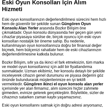
Eski Oyun Konsolları İçin Alım
Hizmeti
Eski oyun konsollarınızın değerlendirilmesi sürecini hem hızlı
hem de güvenilir bir şekilde sunan
Güngören Oyun
Konsolu Alan Yerler
arasında Bozkır Bilişim öne
çıkmaktadır. Oyun konsolu dünyasında her geçen gün yeni
cihazlar piyasaya sürülse de, birçok oyuncu için eski oyun
konsolları nostaljik bir öneme sahip. Bu nedenle,
kullanılmayan oyun konsollarınıza doğru bir finansal değer
biçmek, hem bütçenizi rahatlatır hem de eski cihazlarınızın
değerlendirilmesine katkıda bulunur.
Bozkır Bilişim, sıfır ya da ikinci el fark etmeksizin, tüm marka
ve model oyun konsollarınız için adil bir fiyatlandırma
sunmaktadır. Uzman ekibimiz, her konsolu detaylı bir şekilde
inceleyerek cihazın genel durumunu ve piyasa değerini göz
önünde bulundurarak müşterilerimize en iyi teklifi
vermektedir.
Güngören ikinci el oyun konsolu alan yerler
içerisinde yer alan firmamız, alım sürecini hiçbir zahmete
girmeden, evinize gelerek gerçekleştirir. Böylelikle, sizler de
cihazınızı satarken zaman kaybı yaşamazsınız.
Eski oyun konsollarını satmak için doğru adresi arıyorsanız,