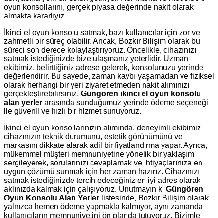
oyun konsollarını, gerçek piyasa değerinde nakit olarak
almakta kararlıyız.
İkinci el oyun konsolu satmak, bazı kullanıcılar için zor ve
zahmetli bir süreç olabilir. Ancak, Bozkır Bilişim olarak bu
süreci son derece kolaylaştırıyoruz. Öncelikle, cihazınızı
satmak istediğinizde bize ulaşmanız yeterlidir. Uzman
ekibimiz, belirttiğiniz adrese gelerek, konsolunuzu yerinde
değerlendirir. Bu sayede, zaman kaybı yaşamadan ve fiziksel
olarak herhangi bir yeri ziyaret etmeden nakit alımınızı
gerçekleştirebilirsiniz.
Güngören ikinci el oyun konsolu
alan yerler
arasında sunduğumuz yerinde ödeme seçeneği
ile güvenli ve hızlı bir hizmet sunuyoruz.
İkinci el oyun konsollarınızın alımında, deneyimli ekibimiz
cihazınızın teknik durumunu, estetik görünümünü ve
markasını dikkate alarak adil bir fiyatlandırma yapar. Ayrıca,
mükemmel müşteri memnuniyetine yönelik bir yaklaşım
sergileyerek, sorularınızı cevaplamak ve ihtiyaçlarınıza en
uygun çözümü sunmak için her zaman hazırız. Cihazınızı
satmak istediğinizde tercih edeceğiniz en iyi adres olarak
aklınızda kalmak için çalışıyoruz. Unutmayın ki
Güngören
Oyun Konsolu Alan Yerler
listesinde, Bozkır Bilişim olarak
yalnızca hemen ödeme yapmakla kalmıyor, aynı zamanda
kullanıcıların memnuniyetini ön planda tutuyoruz. Bizimle