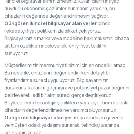
İkinci el bilgisayar alımı hizmetimiz, kullanıcıların ihtiyaç
duyduğu ekonomik çözümler sunmanın yanı sıra, bu
cihazların değerinde değerlendirilmesini sağlıyor.
Güngören ikinci el bilgisayar alan yerler
içinde
rekabetçi fiyat politikamızla dikkat çekiyoruz.
Bilgisayarınızın marka veya modeline bakılmaksızın, cihaza
ait tüm özellikleri inceleyerek, en iyi fiyat teklifini
sunuyoruz.
Müşterilerimizin memnuniyeti bizim için en öncelikli amaç.
Bu nedenle, cihazlarını değerlendirirken detaylı bir
fiyatlandırma süreci uyguluyoruz. Bilgisayarınızın
durumunu, kullanım geçmişini ve potansiyel pazar değerini
belirleyerek, adil bir alım süreci gerçekleştiriyoruz.
Böylece, hem teknolojik yeniliklere yer açıyor hem de eski
cihazların değerlendirilmesine yardımcı oluyorsunuz.
Güngören bilgisayar alan yerler
arasında en güvenilir
ve müşteri odaklı yaklaşımı sunarak, teknoloji alanında
sizin yanınızdayız.