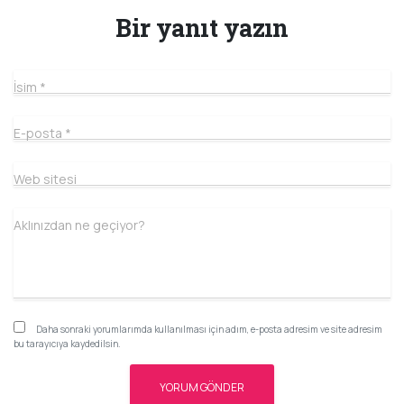
Bir yanıt yazın
İsim
*
E-posta
*
Web sitesi
Aklınızdan ne geçiyor?
Daha sonraki yorumlarımda kullanılması için adım, e-posta adresim ve site adresim
bu tarayıcıya kaydedilsin.