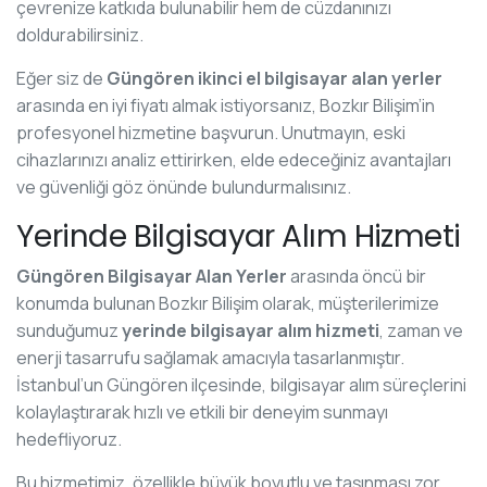
çevrenize katkıda bulunabilir hem de cüzdanınızı
doldurabilirsiniz.
Eğer siz de
Güngören ikinci el bilgisayar alan yerler
arasında en iyi fiyatı almak istiyorsanız, Bozkır Bilişim’in
profesyonel hizmetine başvurun. Unutmayın, eski
cihazlarınızı analiz ettirirken, elde edeceğiniz avantajları
ve güvenliği göz önünde bulundurmalısınız.
Yerinde Bilgisayar Alım Hizmeti
Güngören Bilgisayar Alan Yerler
arasında öncü bir
konumda bulunan Bozkır Bilişim olarak, müşterilerimize
sunduğumuz
yerinde bilgisayar alım hizmeti
, zaman ve
enerji tasarrufu sağlamak amacıyla tasarlanmıştır.
İstanbul’un Güngören ilçesinde, bilgisayar alım süreçlerini
kolaylaştırarak hızlı ve etkili bir deneyim sunmayı
hedefliyoruz.
Bu hizmetimiz, özellikle büyük boyutlu ve taşınması zor