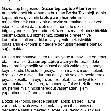
Gaziantep bölgesinde
Gaziantep Laptop Alan Yerler
arasında öncü bir konumda bulunan Bozkır Teknoloji, geniş
kapsamlı ve güvenilir
laptop alım hizmetimiz
ile
müşterilerine kusursuz bir deneyim sunmaktadır. İster yeni,
ister ikinci el ya da arızalı olsun; her türlü dizüstü
bilgisayarınızı değerlendirmek üzere uzman ekibimiz titizlikle
çalışmaktadır. Bu hizmetimiz, özellikle bireylerin ve
kurumların kullanmadıkları veya yenilemek istedikleri
cihazlarını ekonomik bir değere dönüştürmelerine olanak
sağlamaktadır.
Müşteri memnuniyetini en üst seviyede tutmayı ilke edinmiş
olan firmamız,
Gaziantep laptop alan yerler
arasındaki
farkını profesyonellik ve müşteri odaklı yaklaşımıyla ortaya
koymaktadır. Dizüstü bilgisayarınızın marka, model, teknik
özellikler ve mevcut durumu detaylı bir şekilde incelenerek,
piyasa koşullarına uygun, adil ve rekabetçi bir fiyat teklifi
sunulmaktadır. Bu süreç, tamamen şeffaf ve hızlı ilerlemekte,
müşterilerimizin hiçbir tereddüt yaşamadan işlem
yapabilmesi sağlanmaktadır.
Bozkır Teknoloji, sadece çalışan laptopları değil, aynı
zamanda arızalı veya kullanılamayan cihazlarınızı da
değerinde satın almaktadır. Böylelikle, teknolojik atıklara