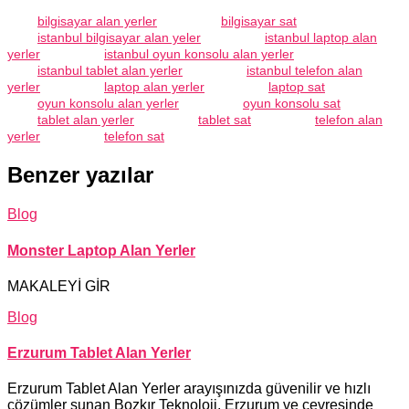
bilgisayar alan yerler
bilgisayar sat
istanbul bilgisayar alan yeler
istanbul laptop alan
yerler
istanbul oyun konsolu alan yerler
istanbul tablet alan yerler
istanbul telefon alan
yerler
laptop alan yerler
laptop sat
oyun konsolu alan yerler
oyun konsolu sat
tablet alan yerler
tablet sat
telefon alan
yerler
telefon sat
Benzer yazılar
Blog
Monster Laptop Alan Yerler
MAKALEYİ GİR
Blog
Erzurum Tablet Alan Yerler
Erzurum Tablet Alan Yerler arayışınızda güvenilir ve hızlı
çözümler sunan Bozkır Teknoloji, Erzurum ve çevresinde