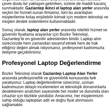
çevre dostu bir yaklaşım getirirken, sizlere de maddi kazanç
sunmaktadır.
Gaziantep ikinci el laptop alan yerler
arasında
seçkin bir hizmet sunan firmamız, tüm bu avantajları
müşterilerine kolay erişilebilir kılmak için modern teknoloji ve
müşteri destek sistemlerini kullanmaktadır.
Sonuç olarak,
laptop alan yerler
arasında nitelikli hizmet ve
güvenilir fiyatlama arayanlar için Bozkır Teknoloji,
Gaziantep’te en güvenilir adreslerden biridir. Laptop alım
sürecinizde hem zamandan tasarruf etmek hem de hak
ettiğiniz değeri almak istiyorsanız, profesyonel kadromuzla
iletişime geçebilirsiniz.
Profesyonel Laptop Değerlendirme
Bozkır Teknoloji olarak
Gaziantep Laptop Alan Yerler
arasında profesyonellik ve güvenilirlik konusunda fark
yaratıyoruz. Laptop değerlendirme sürecimiz, uzman
kadromuzun detaylı incelemeleri ve teknolojik donanımlarla
desteklenen analizleri sayesinde her model ve durumda olan
cihazlar için titizlikle yürütülür. Amacımız, her müşterimizin
sahip olduğu laptoptan adil ve doğru fiyat alınmasını
sağlamaktır.