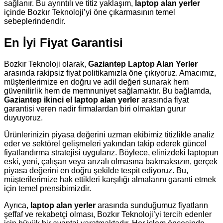
sağlanır. Bu ayrıntılı ve titiz yaklaşım,
laptop alan yerler
içinde Bozkır Teknoloji’yi öne çıkarmasının temel
sebeplerindendir.
En İyi Fiyat Garantisi
Bozkır Teknoloji olarak,
Gaziantep Laptop Alan Yerler
arasında rakipsiz fiyat politikamızla öne çıkıyoruz. Amacımız,
müşterilerimize en doğru ve adil değeri sunarak hem
güvenilirlik hem de memnuniyet sağlamaktır. Bu bağlamda,
Gaziantep ikinci el laptop alan yerler
arasında fiyat
garantisi veren nadir firmalardan biri olmaktan gurur
duyuyoruz.
Ürünlerinizin piyasa değerini uzman ekibimiz titizlikle analiz
eder ve sektörel gelişmeleri yakından takip ederek güncel
fiyatlandırma stratejisi uygularız. Böylece, elinizdeki laptopun
eski, yeni, çalışan veya arızalı olmasına bakmaksızın, gerçek
piyasa değerini en doğru şekilde tespit ediyoruz. Bu,
müşterilerimize hak ettikleri karşılığı almalarını garanti etmek
için temel prensibimizdir.
Ayrıca,
laptop alan yerler
arasında sunduğumuz fiyatların
şeffaf ve rekabetçi olması, Bozkır Teknoloji’yi tercih edenler