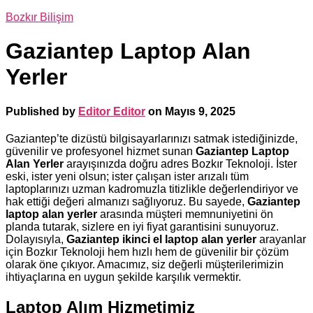
Bozkır Bilişim
Gaziantep Laptop Alan
Yerler
Published by
Editor Editor
on
Mayıs 9, 2025
Gaziantep’te dizüstü bilgisayarlarınızı satmak istediğinizde,
güvenilir ve profesyonel hizmet sunan
Gaziantep Laptop
Alan Yerler
arayışınızda doğru adres Bozkır Teknoloji. İster
eski, ister yeni olsun; ister çalışan ister arızalı tüm
laptoplarınızı uzman kadromuzla titizlikle değerlendiriyor ve
hak ettiği değeri almanızı sağlıyoruz. Bu sayede,
Gaziantep
laptop alan yerler
arasında müşteri memnuniyetini ön
planda tutarak, sizlere en iyi fiyat garantisini sunuyoruz.
Dolayısıyla,
Gaziantep ikinci el laptop alan yerler
arayanlar
için Bozkır Teknoloji hem hızlı hem de güvenilir bir çözüm
olarak öne çıkıyor. Amacımız, siz değerli müşterilerimizin
ihtiyaçlarına en uygun şekilde karşılık vermektir.
Laptop Alım Hizmetimiz