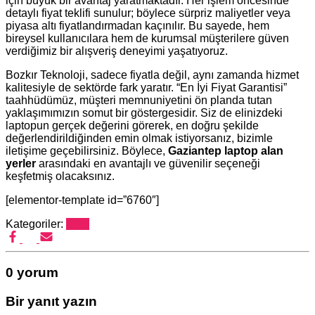
için büyük bir avantaj yaratmaktadır. Her işlem öncesinde
detaylı fiyat teklifi sunulur; böylece sürpriz maliyetler veya
piyasa altı fiyatlandırmadan kaçınılır. Bu sayede, hem
bireysel kullanıcılara hem de kurumsal müşterilere güven
verdiğimiz bir alışveriş deneyimi yaşatıyoruz.
Bozkır Teknoloji, sadece fiyatla değil, aynı zamanda hizmet
kalitesiyle de sektörde fark yaratır. “En İyi Fiyat Garantisi”
taahhüdümüz, müşteri memnuniyetini ön planda tutan
yaklaşımımızın somut bir göstergesidir. Siz de elinizdeki
laptopun gerçek değerini görerek, en doğru şekilde
değerlendirildiğinden emin olmak istiyorsanız, bizimle
iletişime geçebilirsiniz. Böylece,
Gaziantep laptop alan
yerler
arasındaki en avantajlı ve güvenilir seçeneği
keşfetmiş olacaksınız.
[elementor-template id=”6760″]
Kategoriler:
Blog
0 yorum
Bir yanıt yazın