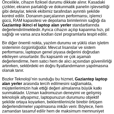
Öncelikle, cihazın fiziksel durumu dikkate alınır. Kasadaki
çizikler, ekranın parlaklığı ve dokunmatik panelin işlevselliği
gibi detaylar, teknik ekibimiz tarafından ayrıntılı şekilde
kontrol edilir. Donanım parçalarının performansı, işlemci
gücü, RAM kapasitesi ve depolama birimlerinin sağlığı da
Gaziantep ikinci el laptop alan yerler
standartlarında
değerlendirilmektedir. Ayrıca cihazın açılıp kapanma hızı, pil
sağlığı ve varsa arıza kodları özel programlarla tespit edilir.
Bir diğer önemli nokta, yazılım durumu ve yüklü olan işletim
sisteminin özgünlüğüdür. Mevcut lisanslar ve sistem
performansı, laptopun genel piyasa değerini doğrudan
etkileyen unsurlardır. Bu kapsamlı ve çok aşamalı
değerlendirme, hem satıcı hem de alıcı açısından güvenilirliği
artırırken, sektördeki en doğru fiyatlandırmanın yapılmasına
olanak tanır.
Bozkır Teknoloji’nin sunduğu bu hizmet,
Gaziantep laptop
alan yerler
arasında tercih edilmesini sağlamakta,
müşterilerimizin hak ettiği değeri almalarına büyük katkı
sunmaktadır. Uzman kadromuzun deneyimi ve gelişmiş
teknolojik altyapımız, laptopunuzun durumunu objektif
şekilde ortaya koyarken, beklentilerinizle birebir örtüşen
değerlendirmeler yapılmasına imkân verir. Böylece, hem
zamandan tasarruf edilir hem de maksimum memnuniyet