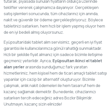
tutarak, piyasada sunulan fiyatların oldukça üzerinde
teklifler vererek çalışmamıza dayanıyor. Gerçekleşen
satış işlemleri sonucunda, tüm cihazlarınız için anında,
nakit ve güvenilir bir ödeme gerçekleştiriyoruz. Böylece
tabletinizi satarken, hem hızlı bir işlem yapmış oluyor hem
de en iyi bedeli almış oluyorsunuz.
Eyüpsultan’daki tablet alım servisimiz, geçerli en iyi fiyat
garantisi ile kullanıcılarımıza gönül rahatlığı sunmaktadır.
Hızlı bir şekilde fiyat almanız için sadece bizimle iletişime
geçmeniz yeterlidir. Ayrıca,
Eyüpsultan ikinci el tablet
alan yerler
arasında sunduğumuz fark yaratan
hizmetlerimiz, hem kişisel hem de ticari amaçlı tablet satışı
yapanlar için cazip bir alternatif oluşturuyor. Bizimle
çalışmak, anlık nakit ödemeleri ile hem tasarruf hem de
kazanç sağlamak demektir. Bu nedenle, cihazlarınızı
satarken tercih edeceğiniz adres Bozkır Bilişim’dir.
Unutmayın, kazanç sizin elinizde!