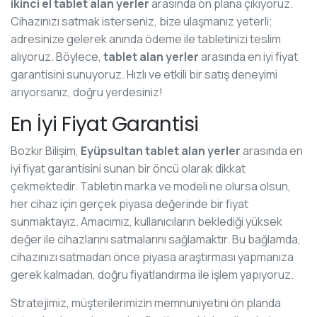
ikinci el tablet alan yerler
arasında ön plana çıkıyoruz.
Cihazınızı satmak isterseniz, bize ulaşmanız yeterli;
adresinize gelerek anında ödeme ile tabletinizi teslim
alıyoruz. Böylece,
tablet alan yerler
arasında en iyi fiyat
garantisini sunuyoruz. Hızlı ve etkili bir satış deneyimi
arıyorsanız, doğru yerdesiniz!
En İyi Fiyat Garantisi
Bozkır Bilişim,
Eyüpsultan tablet alan yerler
arasında en
iyi fiyat garantisini sunan bir öncü olarak dikkat
çekmektedir. Tabletin marka ve modeli ne olursa olsun,
her cihaz için gerçek piyasa değerinde bir fiyat
sunmaktayız. Amacımız, kullanıcıların beklediği yüksek
değer ile cihazlarını satmalarını sağlamaktır. Bu bağlamda,
cihazınızı satmadan önce piyasa araştırması yapmanıza
gerek kalmadan, doğru fiyatlandırma ile işlem yapıyoruz.
Stratejimiz, müşterilerimizin memnuniyetini ön planda