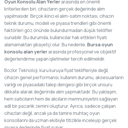
Oyun Konsolu Alan Yerler
arasında en önemli
kriterlerden biri, cihazların gerçek değerinde alım
yapılmasıdır. Birçok ikinci el alım-satım noktası, cihazın
teknik durumu, modeli ve piyasa trendleri gibi önemli
faktörleri göz önünde bulundurmadan düşük teklifler
sunabilir. Bu durumda, kullanıcılar hak ettikleri fiyatı
alamamaktan şikayetçi olur. Bu nedenle,
Bursa oyun
konsolu alan yerler
arasında profesyonel ve objektif
değerlendirme yapan işletmeler tercih edilmelidir.
Bozkır Teknoloji, kuru kuruya fiyat teklifleriyle değil,
cihazın genel performansı, kullanım durumu, aksesuarların
varlığı ve piyasadaki talep dengesi gibi birçok unsuru
dikkate alarak değerinde alım yapmaktadır. Bu yaklaşım,
hem satıcıların hem de alıcıların memnuniyetini sağlayan
adil bir pazarlık zemini oluşturur. Ayrıca, sadece çalışan
cihazları değil, arızalı ya da tamire muhtaç oyun
konsollarını da uzman ekibiyle titizlikle inceleyip gerçek
piyasa değerinde fiyat sunar.