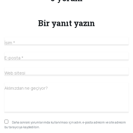
Bir yanıt yazın
İsim
*
E-posta
*
Web sitesi
Aklınızdan ne geçiyor?
Daha sonraki yorumlarımda kullanılması için adım, e-posta adresim ve site adresim
bu tarayıcıya kaydedilsin.