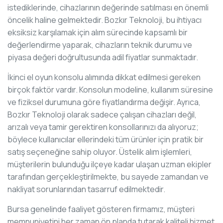
istediklerinde, cihazlarının değerinde satılması en önemli
öncelik haline gelmektedir. Bozkır Teknoloji, bu ihtiyacı
eksiksiz karşılamak için alım sürecinde kapsamlı bir
değerlendirme yaparak, cihazların teknik durumu ve
piyasa değeri doğrultusunda adil fiyatlar sunmaktadır.
İkinci el oyun konsolu alımında dikkat edilmesi gereken
birçok faktör vardır. Konsolun modeline, kullanım süresine
ve fiziksel durumuna göre fiyatlandırma değişir. Ayrıca,
Bozkır Teknoloji olarak sadece çalışan cihazları değil,
arızalı veya tamir gerektiren konsollarınızı da alıyoruz;
böylece kullanıcılar ellerindeki tüm ürünler için pratik bir
satış seçeneğine sahip oluyor. Üstelik alım işlemleri,
müşterilerin bulunduğu ilçeye kadar ulaşan uzman ekipler
tarafından gerçekleştirilmekte, bu sayede zamandan ve
nakliyat sorunlarından tasarruf edilmektedir.
Bursa genelinde faaliyet gösteren firmamız, müşteri
memnuniyetini her zaman ön planda tutarak kaliteli hizmet