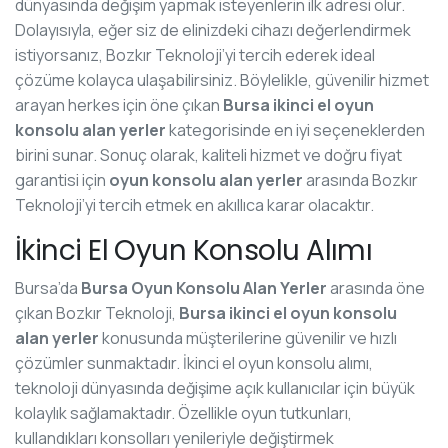
dünyasında değişim yapmak isteyenlerin ilk adresi olur.
Dolayısıyla, eğer siz de elinizdeki cihazı değerlendirmek
istiyorsanız, Bozkır Teknoloji’yi tercih ederek ideal
çözüme kolayca ulaşabilirsiniz. Böylelikle, güvenilir hizmet
arayan herkes için öne çıkan
Bursa ikinci el oyun
konsolu alan yerler
kategorisinde en iyi seçeneklerden
birini sunar. Sonuç olarak, kaliteli hizmet ve doğru fiyat
garantisi için
oyun konsolu alan yerler
arasında Bozkır
Teknoloji’yi tercih etmek en akıllıca karar olacaktır.
İkinci El Oyun Konsolu Alımı
Bursa’da
Bursa Oyun Konsolu Alan Yerler
arasında öne
çıkan Bozkır Teknoloji,
Bursa ikinci el oyun konsolu
alan yerler
konusunda müşterilerine güvenilir ve hızlı
çözümler sunmaktadır. İkinci el oyun konsolu alımı,
teknoloji dünyasında değişime açık kullanıcılar için büyük
kolaylık sağlamaktadır. Özellikle oyun tutkunları,
kullandıkları konsolları yenileriyle değiştirmek