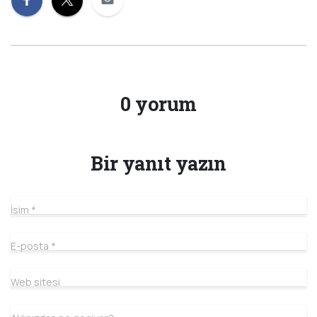
0 yorum
Bir yanıt yazın
İsim
*
E-posta
*
Web sitesi