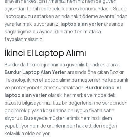
arayan herkes için firmamız, hem hız hem de güven
açısından tercih edilecek ilk adres konumundadır. Siz de
laptopunuzu satarken anında nakit ödeme avantajından
yararlanmak istiyorsanız,
laptop alan yerler
arasında
sağladığımız bu ayrıcalıklı hizmetten mutlaka
faydalanmalısınız.
İkinci El Laptop Alımı
Burdur’da teknoloji alanında güvenilir bir adres olarak
Burdur Laptop Alan Yerler
arasında öne çıkan Bozkır
Teknoloji, ikinci el laptop alımında müşterilerine kapsamlı
ve profesyonel hizmet sunmaktadır.
Burdur ikinci el
laptop alan yerler
olarak, her marka ve modeldeki
dizüstü bilgisayarınızı titiz bir değerlendirme sürecinden
geçirerek piyasa koşullarına en uygun fiyatla satın
alıyoruz. Bu sayede müşterilerimiz hem hızlı işlem
yapabiliyor hem de ürünlerinden hak ettikleri değeri
kolaylıkla elde ediyor.