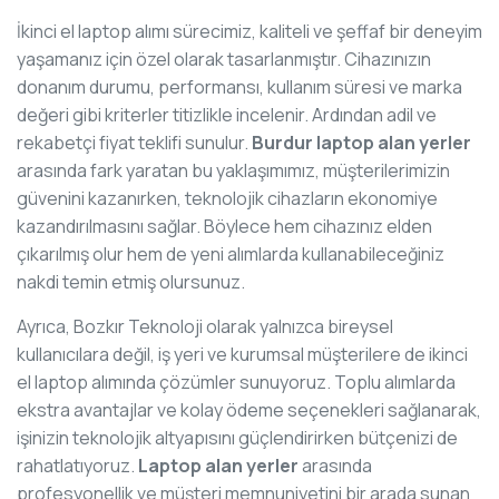
İkinci el laptop alımı sürecimiz, kaliteli ve şeffaf bir deneyim
yaşamanız için özel olarak tasarlanmıştır. Cihazınızın
donanım durumu, performansı, kullanım süresi ve marka
değeri gibi kriterler titizlikle incelenir. Ardından adil ve
rekabetçi fiyat teklifi sunulur.
Burdur laptop alan yerler
arasında fark yaratan bu yaklaşımımız, müşterilerimizin
güvenini kazanırken, teknolojik cihazların ekonomiye
kazandırılmasını sağlar. Böylece hem cihazınız elden
çıkarılmış olur hem de yeni alımlarda kullanabileceğiniz
nakdi temin etmiş olursunuz.
Ayrıca, Bozkır Teknoloji olarak yalnızca bireysel
kullanıcılara değil, iş yeri ve kurumsal müşterilere de ikinci
el laptop alımında çözümler sunuyoruz. Toplu alımlarda
ekstra avantajlar ve kolay ödeme seçenekleri sağlanarak,
işinizin teknolojik altyapısını güçlendirirken bütçenizi de
rahatlatıyoruz.
Laptop alan yerler
arasında
profesyonellik ve müşteri memnuniyetini bir arada sunan