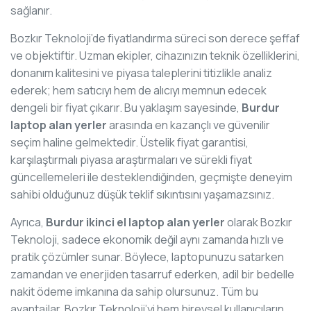
sağlanır.
Bozkır Teknoloji’de fiyatlandırma süreci son derece şeffaf
ve objektiftir. Uzman ekipler, cihazınızın teknik özelliklerini,
donanım kalitesini ve piyasa taleplerini titizlikle analiz
ederek; hem satıcıyı hem de alıcıyı memnun edecek
dengeli bir fiyat çıkarır. Bu yaklaşım sayesinde,
Burdur
laptop alan yerler
arasında en kazançlı ve güvenilir
seçim haline gelmektedir. Üstelik fiyat garantisi,
karşılaştırmalı piyasa araştırmaları ve sürekli fiyat
güncellemeleri ile desteklendiğinden, geçmişte deneyim
sahibi olduğunuz düşük teklif sıkıntısını yaşamazsınız.
Ayrıca,
Burdur ikinci el laptop alan yerler
olarak Bozkır
Teknoloji, sadece ekonomik değil aynı zamanda hızlı ve
pratik çözümler sunar. Böylece, laptopunuzu satarken
zamandan ve enerjiden tasarruf ederken, adil bir bedelle
nakit ödeme imkanına da sahip olursunuz. Tüm bu
avantajlar, Bozkır Teknoloji’yi hem bireysel kullanıcıların