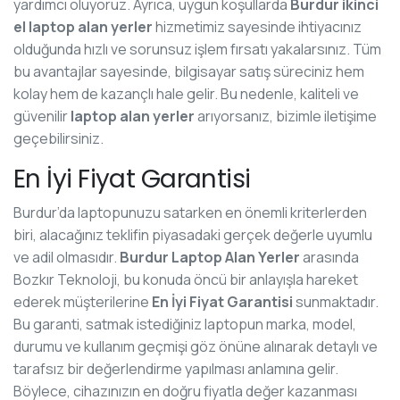
yardımcı oluyoruz. Ayrıca, uygun koşullarda
Burdur ikinci
el laptop alan yerler
hizmetimiz sayesinde ihtiyacınız
olduğunda hızlı ve sorunsuz işlem fırsatı yakalarsınız. Tüm
bu avantajlar sayesinde, bilgisayar satış süreciniz hem
kolay hem de kazançlı hale gelir. Bu nedenle, kaliteli ve
güvenilir
laptop alan yerler
arıyorsanız, bizimle iletişime
geçebilirsiniz.
En İyi Fiyat Garantisi
Burdur’da laptopunuzu satarken en önemli kriterlerden
biri, alacağınız teklifin piyasadaki gerçek değerle uyumlu
ve adil olmasıdır.
Burdur Laptop Alan Yerler
arasında
Bozkır Teknoloji, bu konuda öncü bir anlayışla hareket
ederek müşterilerine
En İyi Fiyat Garantisi
sunmaktadır.
Bu garanti, satmak istediğiniz laptopun marka, model,
durumu ve kullanım geçmişi göz önüne alınarak detaylı ve
tarafsız bir değerlendirme yapılması anlamına gelir.
Böylece, cihazınızın en doğru fiyatla değer kazanması