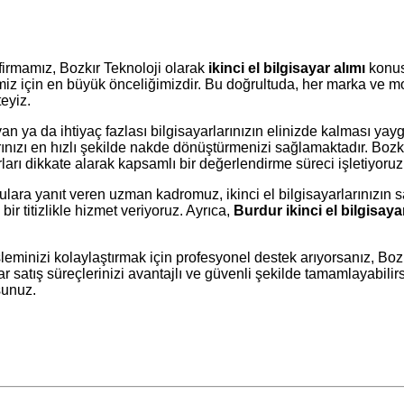
irmamız, Bozkır Teknoloji olarak
ikinci el bilgisayar alımı
konus
lerimiz için en büyük önceliğimizdir. Bu doğrultuda, her marka ve 
eyiz.
an ya da ihtiyaç fazlası bilgisayarlarınızın elinizde kalması ya
ı en hızlı şekilde nakde dönüştürmenizi sağlamaktadır. Bozkır Te
rları dikkate alarak kapsamlı bir değerlendirme süreci işletiyoruz
ara yanıt veren uzman kadromuz, ikinci el bilgisayarlarınızın satı
ir titizlikle hizmet veriyoruz. Ayrıca,
Burdur ikinci el bilgisaya
işleminizi kolaylaştırmak için profesyonel destek arıyorsanız, Boz
r satış süreçlerinizi avantajlı ve güvenli şekilde tamamlayabilirs
sunuz.