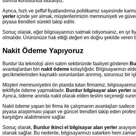
sunma konusunda iddialıyız.
Ayrıca, hızlı ve şeffaf fiyatlandırma politikamız sayesinde ka
yerler
içinde yer almak, müşterilerimizin memnuniyeti ve güven
piyasa trendleri sürekli takip edilir.
Sonuç olarak, eğer bilgisayarınızı satmak istiyorsanız, en iyi f
olmalıdır. Ürününüze hak ettiği değeri en doğru şekilde veren b
Nakit Ödeme Yapıyoruz
Burdur’da teknoloji alım satım sektöründe faaliyet gösteren
Bu
avantajlardan biri
nakit ödeme
kolaylığıdır. Bilgisayarınızı e
gecikmelerinden kaynaklı sorunlardan arınmış, sorunsuz bir i
Müşteri memnuniyetini ön planda tutan firmamız, bilgisayarınızı
teklifiyle ödeme yapmaktadır.
Burdur bilgisayar alan yerler
ar
Ayrıca, ödeme anında nakit olarak elden teslim seçeneği sunmamı
Nakit ödeme yapan bir firma ile çalışmanın avantajları sadece hız
piyasa araştırması yapan ve güncel trendleri takip eden profe
karşılığını alabilmesini sağlar.
Sonuç olarak,
Burdur ikinci el bilgisayar alan yerler
arayışın
olanak sağlar. Bu nedenle, bilgisayarınızı satarken hem zaman