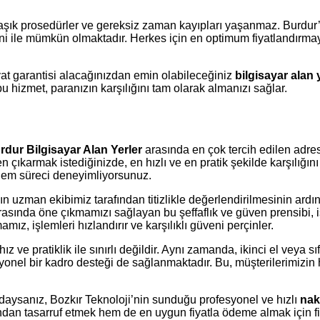
rmaşık prosedürler ve gereksiz zaman kayıpları yaşanmaz. Burdur
i ile mümkün olmaktadır. Herkes için en optimum fiyatlandırmay
iyat garantisi alacağınızdan emin olabileceğiniz
bilgisayar alan 
u hizmet, paranızın karşılığını tam olarak almanızı sağlar.
rdur Bilgisayar Alan Yerler
arasında en çok tercih edilen adre
lden çıkarmak istediğinizde, en hızlı ve en pratik şekilde karşıl
şlem süreci deneyimliyorsunuz.
n uzman ekibimiz tarafından titizlikle değerlendirilmesinin ardın
asında öne çıkmamızı sağlayan bu şeffaflık ve güven prensibi, i
z, işlemleri hızlandırır ve karşılıklı güveni perçinler.
 ve pratiklik ile sınırlı değildir. Aynı zamanda, ikinci el veya sı
syonel bir kadro desteği de sağlanmaktadır. Bu, müşterilerimiz
daysanız, Bozkır Teknoloji’nin sunduğu profesyonel ve hızlı
nak
dan tasarruf etmek hem de en uygun fiyatla ödeme almak için fir