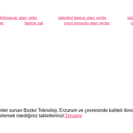
 bilgisayar alan yeler
istanbul laptop alan yerler
ist
ler
laptop sat
oyun konsolu alan yerler
o
mler sunan Bozkır Teknoloji, Erzurum ve çevresinde kaliteli ikinci
ilemek istediğiniz tabletlerinizi
Devamı