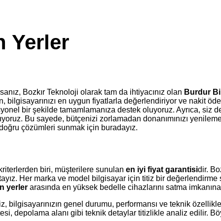
 Yerler
sanız, Bozkır Teknoloji olarak tam da ihtiyacınız olan
Burdur Bi
sun, bilgisayarınızı en uygun fiyatlarla değerlendiriyor ve nakit
ofesyonel bir şekilde tamamlamanıza destek oluyoruz. Ayrıca, siz 
çıkıyoruz. Bu sayede, bütçenizi zorlamadan donanımınızı yenileme
n doğru çözümleri sunmak için buradayız.
iterlerden biri, müşterilere sunulan
en iyi fiyat garantisi
dir. B
tayız. Her marka ve model bilgisayar için titiz bir değerlendirm
n yerler
arasında en yüksek bedelle cihazlarını satma imkanına 
z, bilgisayarınızın genel durumu, performansı ve teknik özellikle
 depolama alanı gibi teknik detaylar titizlikle analiz edilir. Böy