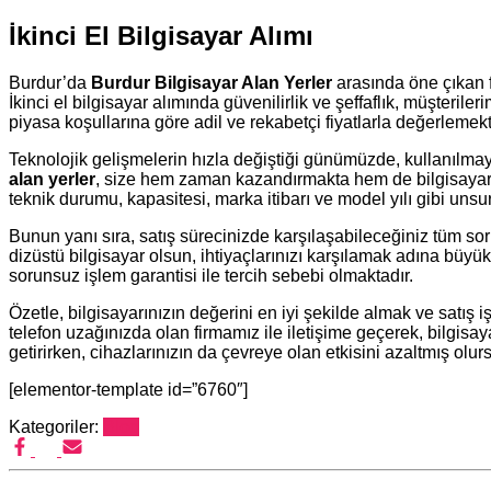
İkinci El Bilgisayar Alımı
Burdur’da
Burdur Bilgisayar Alan Yerler
arasında öne çıkan f
İkinci el bilgisayar alımında güvenilirlik ve şeffaflık, müşteri
piyasa koşullarına göre adil ve rekabetçi fiyatlarla değerlemekt
Teknolojik gelişmelerin hızla değiştiği günümüzde, kullanılmay
alan yerler
, size hem zaman kazandırmakta hem de bilgisayarınız
teknik durumu, kapasitesi, marka itibarı ve model yılı gibi unsu
Bunun yanı sıra, satış sürecinizde karşılaşabileceğiniz tüm sorul
dizüstü bilgisayar olsun, ihtiyaçlarınızı karşılamak adına büyük b
sorunsuz işlem garantisi ile tercih sebebi olmaktadır.
Özetle, bilgisayarınızın değerini en iyi şekilde almak ve satış 
telefon uzağınızda olan firmamız ile iletişime geçerek, bilgisaya
getirirken, cihazlarınızın da çevreye olan etkisini azaltmış olur
[elementor-template id=”6760″]
Kategoriler:
Blog