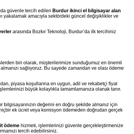
’da güvenle tercih edilen
Burdur ikinci el bilgisayar alan
ı yakalamak amacıyla sektördeki güncel değişiklikler ve
yerler
arasında Bozkır Teknoloji, Burdur’da ilk tercihiniz
slerden biri olarak, müşterilerimize sunduğumuz en önemli
ığını almanızı sağlıyoruz. Bu sayede zamandan ve olası ödeme
dan, piyasa koşullarına en uygun, adil ve rekabetçi fiyat
şlemlerinizi büyük kolaylıkla tamamlamanıza olanak tanır.
fır bilgisayarınızın değerini en doğru şekilde almanız için
in hiçbir ek ücret veya komisyon ödemeden doğrudan gerçek
it ödeme
hizmeti, işlemlerinizi güvenle gerçekleştirmenize
mamızı tercih edebilirsiniz.