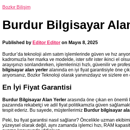
Bozkır Bilişim
Burdur Bilgisayar Alan
Published by
Editor Editor
on
Mayıs 8, 2025
Burdur’da teknoloji alım satım işlemlerinde güven ve hız arıyor
kadromuzla her marka ve modelde, ister sıfır ister ikinci el ol
arayışınızı sonlandırırken, işlemlerinizi hızlı, güvenilir ve pr
bilgisayar alan yerler
alanında en iyi fiyat garantisiyle öne 
arıyorsanız, Bozkır Teknoloji olarak yanınızdayız ve sizlere e
En İyi Fiyat Garantisi
Burdur Bilgisayar Alan Yerler
arasında öne çıkan en önemli kr
pazarında rekabetçi ve adil fiyat politikamızla güven sağlamak
tespit ederiz. Bu sayede, müşterilerimiz
Burdur bilgisayar ala
Peki, bu fiyat garantisi nasıl sağlanır? Öncelikle uzman ekibimi
yüzeysel olarak değil, aynı zamanda işlemci hızı, RAM kapasitesi,