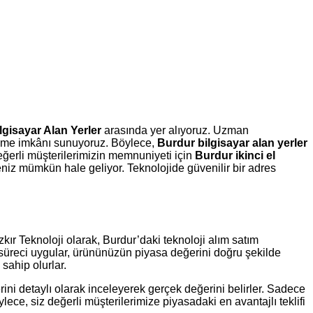
lgisayar Alan Yerler
arasında yer alıyoruz. Uzman
 ödeme imkânı sunuyoruz. Böylece,
Burdur bilgisayar alan yerler
değerli müşterilerimizin memnuniyeti için
Burdur ikinci el
niz mümkün hale geliyor. Teknolojide güvenilir bir adres
ozkır Teknoloji olarak, Burdur’daki teknoloji alım satım
e süreci uygular, ürününüzün piyasa değerini doğru şekilde
sahip olurlar.
rini detaylı olarak inceleyerek gerçek değerini belirler. Sadece
lece, siz değerli müşterilerimize piyasadaki en avantajlı teklifi