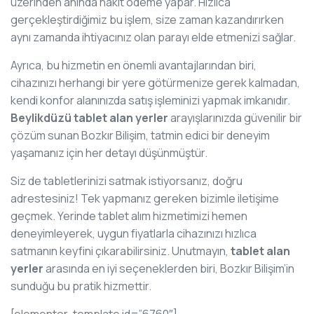
üzerinden anında nakit ödeme yapar. Hızlıca
gerçekleştirdiğimiz bu işlem, size zaman kazandırırken
aynı zamanda ihtiyacınız olan parayı elde etmenizi sağlar.
Ayrıca, bu hizmetin en önemli avantajlarından biri,
cihazınızı herhangi bir yere götürmenize gerek kalmadan,
kendi konfor alanınızda satış işleminizi yapmak imkanıdır.
Beylikdüzü tablet alan yerler
arayışlarınızda güvenilir bir
çözüm sunan Bozkır Bilişim, tatmin edici bir deneyim
yaşamanız için her detayı düşünmüştür.
Siz de tabletlerinizi satmak istiyorsanız, doğru
adrestesiniz! Tek yapmanız gereken bizimle iletişime
geçmek. Yerinde tablet alım hizmetimizi hemen
deneyimleyerek, uygun fiyatlarla cihazınızı hızlıca
satmanın keyfini çıkarabilirsiniz. Unutmayın,
tablet alan
yerler
arasında en iyi seçeneklerden biri, Bozkır Bilişim’in
sunduğu bu pratik hizmettir.
[elementor-template id=”6760″]