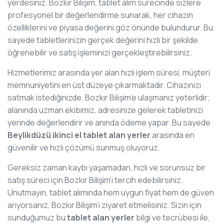
yerdesiniz. Bozkır Bilişim, tablet alım sürecinde sizlere
profesyonel bir değerlendirme sunarak, her cihazın
özelliklerini ve piyasa değerini göz önünde bulundurur. Bu
sayede tabletlerinizin gerçek değerini hızlı bir şekilde
öğrenebilir ve satış işleminizi gerçekleştirebilirsiniz.
Hizmetlerimiz arasında yer alan hızlı işlem süresi, müşteri
memnuniyetini en üst düzeye çıkarmaktadır. Cihazınızı
satmak istediğinizde, Bozkır Bilişim’e ulaşmanız yeterlidir;
alanında uzman ekibimiz, adresinize gelerek tabletinizi
yerinde değerlendirir ve anında ödeme yapar. Bu sayede
Beylikdüzü ikinci el tablet alan yerler
arasında en
güvenilir ve hızlı çözümü sunmuş oluyoruz.
Gereksiz zaman kaybı yaşamadan, hızlı ve sorunsuz bir
satış süreci için Bozkır Bilişim’i tercih edebilirsiniz.
Unutmayın, tablet alımında hem uygun fiyat hem de güven
arıyorsanız, Bozkır Bilişim’i ziyaret etmelisiniz. Sizin için
sunduğumuz bu
tablet alan yerler
bilgi ve tecrübesi ile,