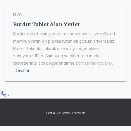
BLOG
Burdur Tablet Alan Yerler
Burdur tablet alan yerler arasında güvenilir ve müşteri
memnuniyetini ön planda tutan bir çözüm arıyorsanız,
Bozkır Teknoloji olarak size en iyi seçenekleri
sunuyoruz. iPad, Samsung ve diğer tüm marka
tabletlerinizi adil değerlendirme sonrası nakit olarak
Devamı
Hestia | Geliştirici:
ThemeIsle