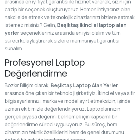
arasında en iyi fiyat garantisi ile hizmet vererek, sizin için
cazip bir seçenek oluşturuyoruz. Hemen ihtiyacınız olan
nakdi elde etmek ve teknolojik cihazlarınızı bizlere satmak
istemez misiniz? Gelin,
Beşiktaş ikinci el laptop alan
yerler
seçenekleriniz arasında en iyisi olalım ve tüm
süreci kolaylaştırarak sizlere memnuniyet garantisi
sunalım.
Profesyonel Laptop
Değerlendirme
Bozkır Bilişim olarak,
Beşiktaş Laptop Alan Yerler
arasında öne çıkan bir teknoloji şirketiyiz. İkinci el veya sıfır
bilgisayarlarınızı, marka ve model ayırt etmeksizin, işinde
uzman ekibimizle değerlendiriyoruz. Laptoplarınızın
gerçek piyasa değerini belirlemek için kapsamlı bir
değerlendirme süreci uyguluyoruz. Bu süreç, hem
cihazınızın teknik özelliklerini hem de genel durumunu
detaylı bir şekilde incelemeyi kapsar.