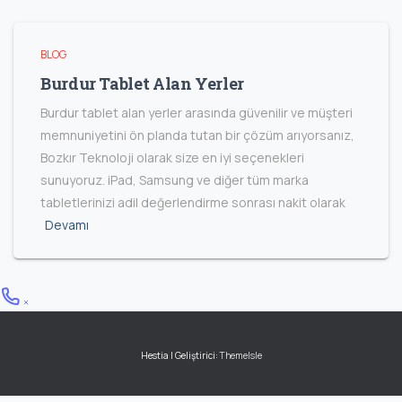
BLOG
Burdur Tablet Alan Yerler
Burdur tablet alan yerler arasında güvenilir ve müşteri
memnuniyetini ön planda tutan bir çözüm arıyorsanız,
Bozkır Teknoloji olarak size en iyi seçenekleri
sunuyoruz. iPad, Samsung ve diğer tüm marka
tabletlerinizi adil değerlendirme sonrası nakit olarak
Devamı
Hestia | Geliştirici:
ThemeIsle