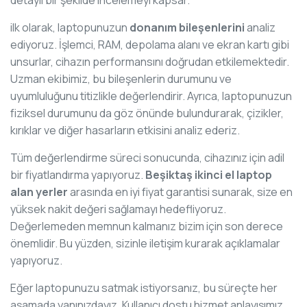
ilk olarak, laptopunuzun
donanım bileşenlerini
analiz
ediyoruz. İşlemci, RAM, depolama alanı ve ekran kartı gibi
unsurlar, cihazın performansını doğrudan etkilemektedir.
Uzman ekibimiz, bu bileşenlerin durumunu ve
uyumluluğunu titizlikle değerlendirir. Ayrıca, laptopunuzun
fiziksel durumunu da göz önünde bulundurarak, çizikler,
kırıklar ve diğer hasarların etkisini analiz ederiz.
Tüm değerlendirme süreci sonucunda, cihazınız için adil
bir fiyatlandırma yapıyoruz.
Beşiktaş ikinci el laptop
alan yerler
arasında en iyi fiyat garantisi sunarak, size en
yüksek nakit değeri sağlamayı hedefliyoruz.
Değerlemeden memnun kalmanız bizim için son derece
önemlidir. Bu yüzden, sizinle iletişim kurarak açıklamalar
yapıyoruz.
Eğer laptopunuzu satmak istiyorsanız, bu süreçte her
aşamada yanınızdayız. Kullanıcı dostu hizmet anlayışımız,