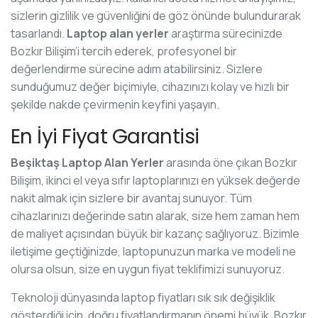
sizlerin gizlilik ve güvenliğini de göz önünde bulundurarak
tasarlandı.
Laptop alan yerler
araştırma sürecinizde
Bozkır Bilişim’i tercih ederek, profesyonel bir
değerlendirme sürecine adım atabilirsiniz. Sizlere
sunduğumuz değer biçimiyle, cihazınızı kolay ve hızlı bir
şekilde nakde çevirmenin keyfini yaşayın.
En İyi Fiyat Garantisi
Beşiktaş Laptop Alan Yerler
arasında öne çıkan Bozkır
Bilişim, ikinci el veya sıfır laptoplarınızı en yüksek değerde
nakit almak için sizlere bir avantaj sunuyor. Tüm
cihazlarınızı değerinde satın alarak, size hem zaman hem
de maliyet açısından büyük bir kazanç sağlıyoruz. Bizimle
iletişime geçtiğinizde, laptopunuzun marka ve modeli ne
olursa olsun, size en uygun fiyat teklifimizi sunuyoruz.
Teknoloji dünyasında laptop fiyatları sık sık değişiklik
gösterdiği için, doğru fiyatlandırmanın önemi büyük. Bozkır