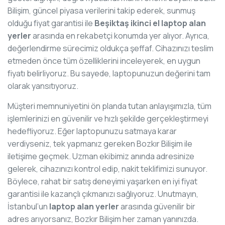
Bilişim, güncel piyasa verilerini takip ederek, sunmuş
olduğu fiyat garantisi ile
Beşiktaş ikinci el laptop alan
yerler
arasında en rekabetçi konumda yer alıyor. Ayrıca,
değerlendirme sürecimiz oldukça şeffaf. Cihazınızı teslim
etmeden önce tüm özelliklerini inceleyerek, en uygun
fiyatı belirliyoruz. Bu sayede, laptopunuzun değerini tam
olarak yansıtıyoruz.
Müşteri memnuniyetini ön planda tutan anlayışımızla, tüm
işlemlerinizi en güvenilir ve hızlı şekilde gerçekleştirmeyi
hedefliyoruz. Eğer laptopunuzu satmaya karar
verdiyseniz, tek yapmanız gereken Bozkır Bilişim ile
iletişime geçmek. Uzman ekibimiz anında adresinize
gelerek, cihazınızı kontrol edip, nakit teklifimizi sunuyor.
Böylece, rahat bir satış deneyimi yaşarken en iyi fiyat
garantisi ile kazançlı çıkmanızı sağlıyoruz. Unutmayın,
İstanbul’un
laptop alan yerler
arasında güvenilir bir
adres arıyorsanız, Bozkır Bilişim her zaman yanınızda.