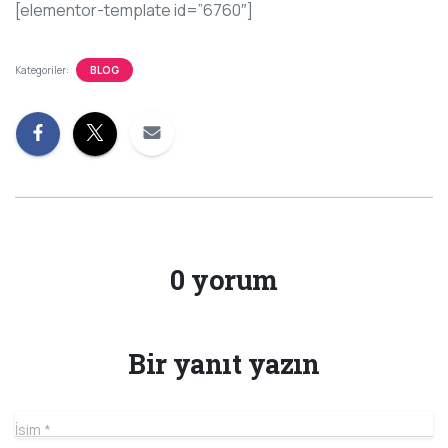
[elementor-template id=”6760″]
Kategoriler:
BLOG
0 yorum
Bir yanıt yazın
İsim
*