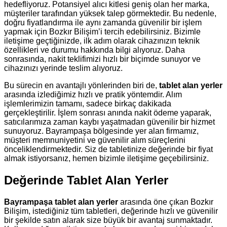
hedefliyoruz. Potansiyel alıcı kitlesi geniş olan her marka,
müşteriler tarafından yüksek talep görmektedir. Bu nedenle,
doğru fiyatlandırma ile aynı zamanda güvenilir bir işlem
yapmak için Bozkır Bilişim’i tercih edebilirsiniz. Bizimle
iletişime geçtiğinizde, ilk adım olarak cihazınızın teknik
özellikleri ve durumu hakkında bilgi alıyoruz. Daha
sonrasında, nakit teklifimizi hızlı bir biçimde sunuyor ve
cihazınızı yerinde teslim alıyoruz.
Bu sürecin en avantajlı yönlerinden biri de,
tablet alan yerler
arasında izlediğimiz hızlı ve pratik yöntemdir. Alım
işlemlerimizin tamamı, sadece birkaç dakikada
gerçekleştirilir. İşlem sonrası anında nakit ödeme yaparak,
satıcılarımıza zaman kaybı yaşatmadan güvenilir bir hizmet
sunuyoruz. Bayrampaşa bölgesinde yer alan firmamız,
müşteri memnuniyetini ve güvenilir alım süreçlerini
önceliklendirmektedir. Siz de tabletinize değerinde bir fiyat
almak istiyorsanız, hemen bizimle iletişime geçebilirsiniz.
Değerinde Tablet Alan Yerler
Bayrampaşa tablet alan yerler
arasında öne çıkan Bozkır
Bilişim, istediğiniz tüm tabletleri, değerinde hızlı ve güvenilir
bir şekilde satın alarak size büyük bir avantaj sunmaktadır.