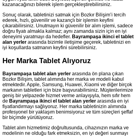
kazanacağınızı bilerek işlem gerçekleştirebilirsiniz.
Sonuç olarak, tabletinizi satmak için Bozkır Bilişim’i tercih
ederek, hızlı, güvenilir ve kazançlı bir işlemin keyfini
çıkarabilirsiniz. Unutmayın ki güvenilir bir alım işlemi, sadece
doğru fiyatı almakla kalmaz; aynı zamanda sizin için en iyi
deneyimi yaratmayı da hedefler.
Bayrampaşa ikinci el tablet
alan yerler
arasında bizimle iletişime geçerek, tabletinizi en
iyi koşullarda satmanın keyfini sürebilirsiniz.
Her Marka Tablet Alıyoruz
Bayrampaşa tablet alan yerler
arasında ön plana çıkan
Bozkır Bilişim, tablet alımında her marka ve modeli kabul
etmektedir. Apple, Samsung, Huawei, Xiaomi ve diğer birçok
markanın tabletleri için bize başvurabilirsiniz. Müşterilerimize
geniş bir yelpazede hizmet verme anlayışıyla, hem sıfır hem
de
Bayrampaşa ikinci el tablet alan yerler
arasında en iyi
fiyatlandırmayı sağlıyoruz. Her marka tabletinizin alımında
profesyonel bir yaklaşım benimsiyoruz ve tüm süreçleri şeffaf
bir biçimde yürütüyoruz.
Tablet alım hizmetimiz doğrultusunda, cihazınızın marka ve
modelinin ne olduğu fark etmeksizin, en iyi değeri sunmayı