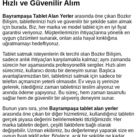
Hızlı ve Güvenilir Alım
Bayrampaşa Tablet Alan Yerler
arasında öne çıkan Bozkır
Bilişim, tabletlerinizi hızlı ve güvenilir bir şekilde satın almak
için burada. Biz, her marka ve model tablet için en iyi fiyat
garantisi veriyoruz. Müşterilerimizin ihtiyaçlarına yönelik en
uygun çözümleri sunarak, onları asla hayal kırıklığına
uğratmamayı hedefliyoruz.
Tablet satmak isteyenlerin ilk tercihi olan Bozkır Bilişim,
sadece anlık ihtiyaçları karşılamakla kalmaz; aynı zamanda
sürecin her aşamasında profesyonellik sergiler. Hızlı alım
sürecimiz, kullanıcı dostu bir deneyim sunar. Başlıca
avantajlarımızdan biri, tabletinizi satmak için sadece bir
telefon açmanızın yeterli olmasıdır. Ev veya iş yerinize
gelerek, istediğiniz zaman tabletinizi teslim alıyoruz ve
anında ödeme yapıyoruz. Bu süreç, hem zaman tasarrufu
sağlar hem de güvenilir bir alışveriş deneyimi sunar.
Bunun yanı sıra, yine
Bayrampaşa tablet alan yerler
arasında öne çıkan bir diğer hizmetimiz, kullandığınız tabletin
gerçek piyasa değerini belirlemekteki titizliğimizdir. Her
marka tabletin değeri, çeşitli faktörlere bağlı olarak
değişebilir. Uzman ekibimiz, bu değerlemeyi yaparak size en
uygun fiyatı teklif eder. Böylece, açık bir şekilde ne kadar