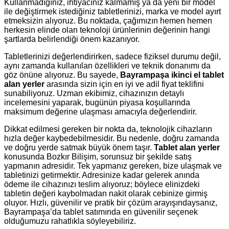
Kullanmadığınız, ihtiyacınız kalmamış ya da yeni bir model
ile değiştirmek istediğiniz tabletlerinizi, marka ve model ayırt
etmeksizin alıyoruz. Bu noktada, çağımızın hemen hemen
herkesin elinde olan teknoloji ürünlerinin değerinin hangi
şartlarda belirlendiği önem kazanıyor.
Tabletlerinizi değerlendirirken, sadece fiziksel durumu değil,
aynı zamanda kullanılan özellikleri ve teknik donanımı da
göz önüne alıyoruz. Bu sayede,
Bayrampaşa ikinci el tablet
alan yerler
arasında sizin için en iyi ve adil fiyat teklifini
sunabiliyoruz. Uzman ekibimiz, cihazınızın detaylı
incelemesini yaparak, bugünün piyasa koşullarında
maksimum değerine ulaşması amacıyla değerlendirir.
Dikkat edilmesi gereken bir nokta da, teknolojik cihazların
hızla değer kaybedebilmesidir. Bu nedenle, doğru zamanda
ve doğru yerde satmak büyük önem taşır.
Tablet alan yerler
konusunda Bozkır Bilişim, sorunsuz bir şekilde satış
yapmanın adresidir. Tek yapmanız gereken, bize ulaşmak ve
tabletinizi getirmektir. Adresinize kadar gelerek anında
ödeme ile cihazınızı teslim alıyoruz; böylece elinizdeki
tabletin değeri kaybolmadan nakit olarak cebinize girmiş
oluyor. Hızlı, güvenilir ve pratik bir çözüm arayışındaysanız,
Bayrampaşa’da tablet satımında en güvenilir seçenek
olduğumuzu rahatlıkla söyleyebiliriz.