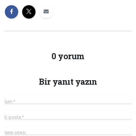
0 yorum
Bir yanıt yazın
İsim
*
E-posta
*
Web sitesi