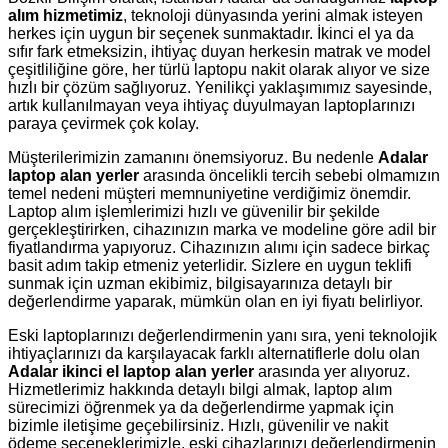
alım hizmetimiz
, teknoloji dünyasında yerini almak isteyen
herkes için uygun bir seçenek sunmaktadır. İkinci el ya da
sıfır fark etmeksizin, ihtiyaç duyan herkesin matrak ve model
çeşitliliğine göre, her türlü laptopu nakit olarak alıyor ve size
hızlı bir çözüm sağlıyoruz. Yenilikçi yaklaşımımız sayesinde,
artık kullanılmayan veya ihtiyaç duyulmayan laptoplarınızı
paraya çevirmek çok kolay.
Müşterilerimizin zamanını önemsiyoruz. Bu nedenle
Adalar
laptop alan yerler
arasında öncelikli tercih sebebi olmamızın
temel nedeni müşteri memnuniyetine verdiğimiz önemdir.
Laptop alım işlemlerimizi hızlı ve güvenilir bir şekilde
gerçekleştirirken, cihazınızın marka ve modeline göre adil bir
fiyatlandırma yapıyoruz. Cihazınızın alımı için sadece birkaç
basit adım takip etmeniz yeterlidir. Sizlere en uygun teklifi
sunmak için uzman ekibimiz, bilgisayarınıza detaylı bir
değerlendirme yaparak, mümkün olan en iyi fiyatı belirliyor.
Eski laptoplarınızı değerlendirmenin yanı sıra, yeni teknolojik
ihtiyaçlarınızı da karşılayacak farklı alternatiflerle dolu olan
Adalar ikinci el laptop alan yerler
arasında yer alıyoruz.
Hizmetlerimiz hakkında detaylı bilgi almak, laptop alım
sürecimizi öğrenmek ya da değerlendirme yapmak için
bizimle iletişime geçebilirsiniz. Hızlı, güvenilir ve nakit
ödeme seçeneklerimizle, eski cihazlarınızı değerlendirmenin