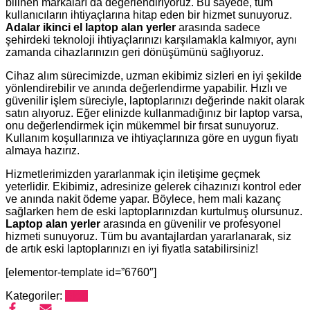
bilinen markaları da değerlendiriyoruz. Bu sayede, tüm
kullanıcıların ihtiyaçlarına hitap eden bir hizmet sunuyoruz.
Adalar ikinci el laptop alan yerler
arasında sadece
şehirdeki teknoloji ihtiyaçlarınızı karşılamakla kalmıyor, aynı
zamanda cihazlarınızın geri dönüşümünü sağlıyoruz.
Cihaz alım sürecimizde, uzman ekibimiz sizleri en iyi şekilde
yönlendirebilir ve anında değerlendirme yapabilir. Hızlı ve
güvenilir işlem süreciyle, laptoplarınızı değerinde nakit olarak
satın alıyoruz. Eğer elinizde kullanmadığınız bir laptop varsa,
onu değerlendirmek için mükemmel bir fırsat sunuyoruz.
Kullanım koşullarınıza ve ihtiyaçlarınıza göre en uygun fiyatı
almaya hazırız.
Hizmetlerimizden yararlanmak için iletişime geçmek
yeterlidir. Ekibimiz, adresinize gelerek cihazınızı kontrol eder
ve anında nakit ödeme yapar. Böylece, hem mali kazanç
sağlarken hem de eski laptoplarınızdan kurtulmuş olursunuz.
Laptop alan yerler
arasında en güvenilir ve profesyonel
hizmeti sunuyoruz. Tüm bu avantajlardan yararlanarak, siz
de artık eski laptoplarınızı en iyi fiyatla satabilirsiniz!
[elementor-template id=”6760″]
Kategoriler:
Blog