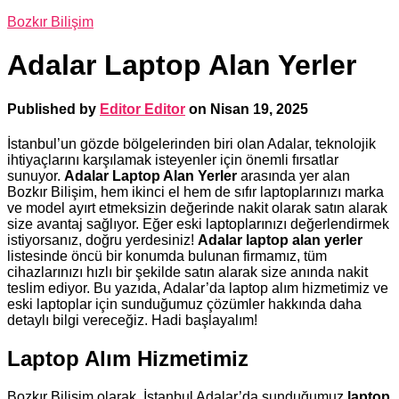
Bozkır Bilişim
Adalar Laptop Alan Yerler
Published by
Editor Editor
on
Nisan 19, 2025
İstanbul’un gözde bölgelerinden biri olan Adalar, teknolojik
ihtiyaçlarını karşılamak isteyenler için önemli fırsatlar
sunuyor.
Adalar Laptop Alan Yerler
arasında yer alan
Bozkır Bilişim, hem ikinci el hem de sıfır laptoplarınızı marka
ve model ayırt etmeksizin değerinde nakit olarak satın alarak
size avantaj sağlıyor. Eğer eski laptoplarınızı değerlendirmek
istiyorsanız, doğru yerdesiniz!
Adalar laptop alan yerler
listesinde öncü bir konumda bulunan firmamız, tüm
cihazlarınızı hızlı bir şekilde satın alarak size anında nakit
teslim ediyor. Bu yazıda, Adalar’da laptop alım hizmetimiz ve
eski laptoplar için sunduğumuz çözümler hakkında daha
detaylı bilgi vereceğiz. Hadi başlayalım!
Laptop Alım Hizmetimiz
Bozkır Bilişim olarak, İstanbul Adalar’da sunduğumuz
laptop