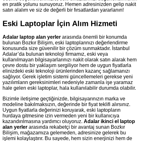
en pratik yolunu sunuyoruz. Hemen adresinizden gelip nakit
satın alalım ve siz de değerli bir fırsatlardan yararlanın!
Eski Laptoplar İçin Alım Hizmeti
Adalar laptop alan yerler
arasında önemli bir konumda
bulunan Bozkır Bilişim, eski laptoplarınızı değerlendirme
konusunda size güvenilir bir çözüm sunmaktadır. İstanbul
Adalar’da bulunan teknoloji firmamız, eski veya
kullanılmayan bilgisayarlarınızı nakit olarak satın alarak hem
çevre dostu bir yaklaşım sergiliyor hem de uygun fiyatlarla
elinizdeki eski teknoloji ürünlerinden kazanç sağlamanızı
sağlıyor. Gerek işletim sistemi güncellemeleri gerekse yeni
yazılımların gereksinimleri nedeniyle zamanla işe yaramaz
hale gelen eski laptoplar, hala kullanılabilir durumda olabilir.
Bizimle iletişime geçtiğinizde, bilgisayarınızın marka ve
modeline bakılmaksızın, değerinde bir fiyat teklifi alırsınız.
Uygun fiyatlarla değerinizi koruyarak, eski laptopların
hurdaya gitmesine izin vermeden yeni bir kullanıcıya
kazandırılmasına yardımcı oluyoruz.
Adalar ikinci el laptop
alan yerler
arasında rekabetçi bir avantaj sunan Bozkır
Bilişim, mağazamıza gelemeden, adresinize gelerek bu
işlemi kolaylaştırır. Bu sayede, hem sizin enerjinizi hem de