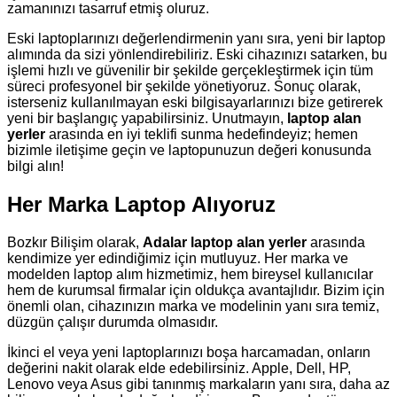
zamanınızı tasarruf etmiş oluruz.
Eski laptoplarınızı değerlendirmenin yanı sıra, yeni bir laptop
alımında da sizi yönlendirebiliriz. Eski cihazınızı satarken, bu
işlemi hızlı ve güvenilir bir şekilde gerçekleştirmek için tüm
süreci profesyonel bir şekilde yönetiyoruz. Sonuç olarak,
isterseniz kullanılmayan eski bilgisayarlarınızı bize getirerek
yeni bir başlangıç yapabilirsiniz. Unutmayın,
laptop alan
yerler
arasında en iyi teklifi sunma hedefindeyiz; hemen
bizimle iletişime geçin ve laptopunuzun değeri konusunda
bilgi alın!
Her Marka Laptop Alıyoruz
Bozkır Bilişim olarak,
Adalar laptop alan yerler
arasında
kendimize yer edindiğimiz için mutluyuz. Her marka ve
modelden laptop alım hizmetimiz, hem bireysel kullanıcılar
hem de kurumsal firmalar için oldukça avantajlıdır. Bizim için
önemli olan, cihazınızın marka ve modelinin yanı sıra temiz,
düzgün çalışır durumda olmasıdır.
İkinci el veya yeni laptoplarınızı boşa harcamadan, onların
değerini nakit olarak elde edebilirsiniz. Apple, Dell, HP,
Lenovo veya Asus gibi tanınmış markaların yanı sıra, daha az