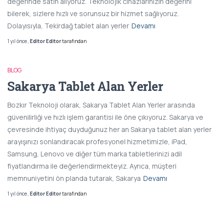
değerinde satın alıyoruz. Teknolojik cihazlarınızın değerini
bilerek, sizlere hızlı ve sorunsuz bir hizmet sağlıyoruz.
Dolayısıyla, Tekirdağ tablet alan yerler
Devamı
1 yıl
önce
,
Editor Editor
tarafından
BLOG
Sakarya Tablet Alan Yerler
Bozkır Teknoloji olarak, Sakarya Tablet Alan Yerler arasında
güvenilirliği ve hızlı işlem garantisi ile öne çıkıyoruz. Sakarya ve
çevresinde ihtiyaç duyduğunuz her an Sakarya tablet alan yerler
arayışınızı sonlandıracak profesyonel hizmetimizle, iPad,
Samsung, Lenovo ve diğer tüm marka tabletlerinizi adil
fiyatlandırma ile değerlendirmekteyiz. Ayrıca, müşteri
memnuniyetini ön planda tutarak, Sakarya
Devamı
1 yıl
önce
,
Editor Editor
tarafından