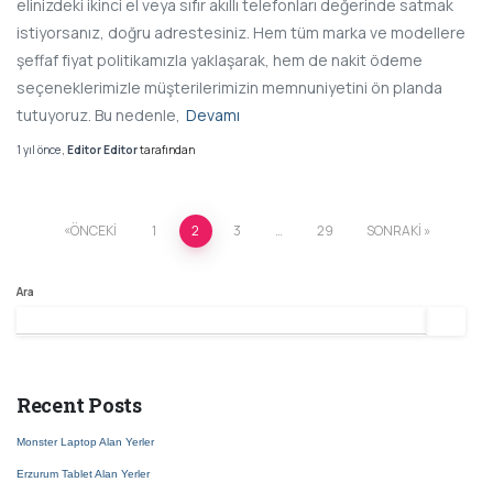
elinizdeki ikinci el veya sıfır akıllı telefonları değerinde satmak
istiyorsanız, doğru adrestesiniz. Hem tüm marka ve modellere
şeffaf fiyat politikamızla yaklaşarak, hem de nakit ödeme
seçeneklerimizle müşterilerimizin memnuniyetini ön planda
tutuyoruz. Bu nedenle,
Devamı
1 yıl
önce
,
Editor Editor
tarafından
ÖNCEKI
1
2
3
…
29
SONRAKI
Ara
Ara
Recent Posts
Monster Laptop Alan Yerler
Erzurum Tablet Alan Yerler