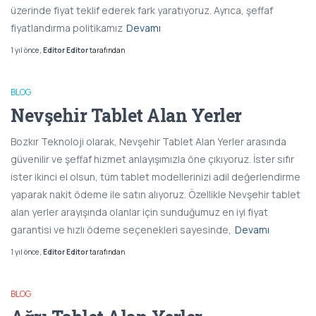
üzerinde fiyat teklif ederek fark yaratıyoruz. Ayrıca, şeffaf
fiyatlandırma politikamız
Devamı
1 yıl
önce
,
Editor Editor
tarafından
BLOG
Nevşehir Tablet Alan Yerler
Bozkır Teknoloji olarak, Nevşehir Tablet Alan Yerler arasında
güvenilir ve şeffaf hizmet anlayışımızla öne çıkıyoruz. İster sıfır
ister ikinci el olsun, tüm tablet modellerinizi adil değerlendirme
yaparak nakit ödeme ile satın alıyoruz. Özellikle Nevşehir tablet
alan yerler arayışında olanlar için sunduğumuz en iyi fiyat
garantisi ve hızlı ödeme seçenekleri sayesinde,
Devamı
1 yıl
önce
,
Editor Editor
tarafından
BLOG